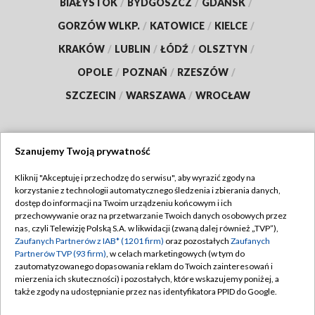
BIAŁYSTOK
/
BYDGOSZCZ
/
GDAŃSK
/
GORZÓW WLKP.
/
KATOWICE
/
KIELCE
/
KRAKÓW
/
LUBLIN
/
ŁÓDŹ
/
OLSZTYN
/
OPOLE
/
POZNAŃ
/
RZESZÓW
/
SZCZECIN
/
WARSZAWA
/
WROCŁAW
Szanujemy Twoją prywatność
Dołącz do nas:
Kliknij "Akceptuję i przechodzę do serwisu", aby wyrazić zgody na
korzystanie z technologii automatycznego śledzenia i zbierania danych,
TVP
dostęp do informacji na Twoim urządzeniu końcowym i ich
Abonament TVP
przechowywanie oraz na przetwarzanie Twoich danych osobowych przez
Regulamin TVP
nas, czyli Telewizję Polską S.A. w likwidacji (zwaną dalej również „TVP”),
Emisja w TVP
Polityka prywatności
Zaufanych Partnerów z IAB* (1201 firm)
oraz pozostałych
Zaufanych
Partnerów TVP (93 firm)
, w celach marketingowych (w tym do
Centrum informacji TVP
Moje zgody
zautomatyzowanego dopasowania reklam do Twoich zainteresowań i
mierzenia ich skuteczności) i pozostałych, które wskazujemy poniżej, a
Naziemna Telewizja Cyfrowa
Pomoc
także zgody na udostępnianie przez nas identyfikatora PPID do Google.
Sklep TVP
Biuro reklamy