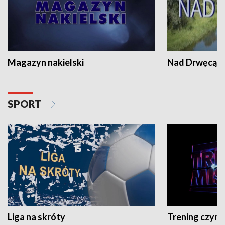
Magazyn nakielski
Nad Drwęcą
SPORT
Liga na skróty
Trening czyni 