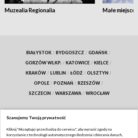
Muzealia Regionalia
Małe miejscow
BIAŁYSTOK
/
BYDGOSZCZ
/
GDAŃSK
/
GORZÓW WLKP.
/
KATOWICE
/
KIELCE
/
KRAKÓW
/
LUBLIN
/
ŁÓDŹ
/
OLSZTYN
/
OPOLE
/
POZNAŃ
/
RZESZÓW
/
SZCZECIN
/
WARSZAWA
/
WROCŁAW
Szanujemy Twoją prywatność
Dołącz do nas:
Kliknij "Akceptuję i przechodzę do serwisu", aby wyrazić zgody na
korzystanie z technologii automatycznego śledzenia i zbierania danych,
TVP