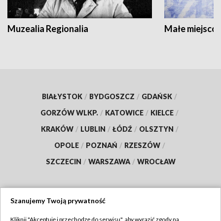
Muzealia Regionalia
Małe miejscow
BIAŁYSTOK
/
BYDGOSZCZ
/
GDAŃSK
/
GORZÓW WLKP.
/
KATOWICE
/
KIELCE
/
KRAKÓW
/
LUBLIN
/
ŁÓDŹ
/
OLSZTYN
/
OPOLE
/
POZNAŃ
/
RZESZÓW
/
SZCZECIN
/
WARSZAWA
/
WROCŁAW
Szanujemy Twoją prywatność
Dołącz do nas:
Kliknij "Akceptuję i przechodzę do serwisu", aby wyrazić zgody na