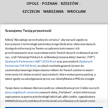
OPOLE
/
POZNAŃ
/
RZESZÓW
/
SZCZECIN
/
WARSZAWA
/
WROCŁAW
Szanujemy Twoją prywatność
Dołącz do nas:
Kliknij "Akceptuję i przechodzę do serwisu", aby wyrazić zgody na
korzystanie z technologii automatycznego śledzenia i zbierania danych,
TVP
dostęp do informacji na Twoim urządzeniu końcowym i ich
Abonament TVP
przechowywanie oraz na przetwarzanie Twoich danych osobowych przez
Regulamin TVP
nas, czyli Telewizję Polską S.A. w likwidacji (zwaną dalej również „TVP”),
Emisja w TVP
Polityka prywatności
Zaufanych Partnerów z IAB* (1201 firm)
oraz pozostałych
Zaufanych
Partnerów TVP (93 firm)
, w celach marketingowych (w tym do
Centrum informacji TVP
Moje zgody
zautomatyzowanego dopasowania reklam do Twoich zainteresowań i
mierzenia ich skuteczności) i pozostałych, które wskazujemy poniżej, a
Naziemna Telewizja Cyfrowa
Pomoc
także zgody na udostępnianie przez nas identyfikatora PPID do Google.
Sklep TVP
Biuro reklamy
Twoje dane osobowe zbierane podczas odwiedzania przez Ciebie naszych
Rada Programowa
Kontakt
poszczególnych serwisów
zwanych dalej „Portalem”, w tym informacje
zapisywane za pomocą technologii takich jak: pliki cookie, sygnalizatory
System NOS
WWW lub innych podobnych technologii umożliwiających świadczenie
dopasowanych i bezpiecznych usług, personalizację treści oraz reklam,
Informacje o nadawcy
Kanały