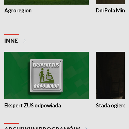
Agroregion
Dni Pola Min
INNE
Ekspert ZUS odpowiada
Stada ogieró