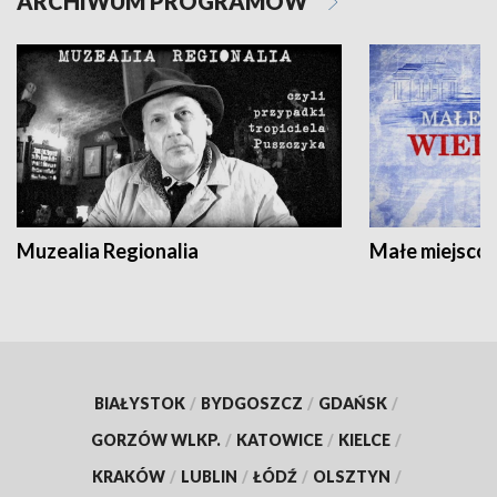
ARCHIWUM PROGRAMÓW
Muzealia Regionalia
Małe miejscow
BIAŁYSTOK
/
BYDGOSZCZ
/
GDAŃSK
/
GORZÓW WLKP.
/
KATOWICE
/
KIELCE
/
KRAKÓW
/
LUBLIN
/
ŁÓDŹ
/
OLSZTYN
/