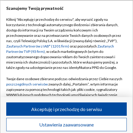
Szanujemy Twoją prywatność
Dołącz do nas:
Kliknij "Akceptuję i przechodzę do serwisu", aby wyrazić zgody na
korzystanie z technologii automatycznego śledzenia i zbierania danych,
TVP
dostęp do informacji na Twoim urządzeniu końcowym i ich
Abonament TVP
przechowywanie oraz na przetwarzanie Twoich danych osobowych przez
Regulamin TVP
nas, czyli Telewizję Polską S.A. w likwidacji (zwaną dalej również „TVP”),
Emisja w TVP
Polityka prywatności
Zaufanych Partnerów z IAB* (1201 firm)
oraz pozostałych
Zaufanych
Partnerów TVP (93 firm)
, w celach marketingowych (w tym do
Centrum informacji TVP
Moje zgody
zautomatyzowanego dopasowania reklam do Twoich zainteresowań i
mierzenia ich skuteczności) i pozostałych, które wskazujemy poniżej, a
Naziemna Telewizja Cyfrowa
Pomoc
także zgody na udostępnianie przez nas identyfikatora PPID do Google.
Sklep TVP
Biuro reklamy
Twoje dane osobowe zbierane podczas odwiedzania przez Ciebie naszych
Rada Programowa
Kontakt
poszczególnych serwisów
zwanych dalej „Portalem”, w tym informacje
zapisywane za pomocą technologii takich jak: pliki cookie, sygnalizatory
System NOS
WWW lub innych podobnych technologii umożliwiających świadczenie
dopasowanych i bezpiecznych usług, personalizację treści oraz reklam,
Informacje o nadawcy
Kanały
udostępnianie funkcji mediów społecznościowych oraz analizowanie
Akceptuję i przechodzę do serwisu
ruchu w Internecie.
Program dla prasy
©2026 Telewizja Polska S.A. w likwidacji
Biuro Reklamy
Twoje dane osobowe zbierane podczas odwiedzania przez Ciebie
Ustawienia zaawansowane
poszczególnych serwisów
na Portalu, takie jak adresy IP, identyfikatory
Ogłoszenie przetargowe
Twoich urządzeń końcowych i identyfikatory plików cookie, informacje o