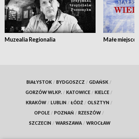
Muzealia Regionalia
Małe miejscow
BIAŁYSTOK
/
BYDGOSZCZ
/
GDAŃSK
/
GORZÓW WLKP.
/
KATOWICE
/
KIELCE
/
KRAKÓW
/
LUBLIN
/
ŁÓDŹ
/
OLSZTYN
/
OPOLE
/
POZNAŃ
/
RZESZÓW
/
SZCZECIN
/
WARSZAWA
/
WROCŁAW