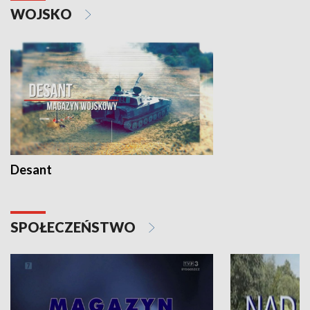
WOJSKO
Desant
SPOŁECZEŃSTWO