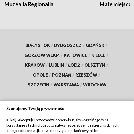
Muzealia Regionalia
Małe miejscow
BIAŁYSTOK
/
BYDGOSZCZ
/
GDAŃSK
/
GORZÓW WLKP.
/
KATOWICE
/
KIELCE
/
KRAKÓW
/
LUBLIN
/
ŁÓDŹ
/
OLSZTYN
/
OPOLE
/
POZNAŃ
/
RZESZÓW
/
SZCZECIN
/
WARSZAWA
/
WROCŁAW
Szanujemy Twoją prywatność
Dołącz do nas:
Kliknij "Akceptuję i przechodzę do serwisu", aby wyrazić zgody na
korzystanie z technologii automatycznego śledzenia i zbierania danych,
TVP
dostęp do informacji na Twoim urządzeniu końcowym i ich