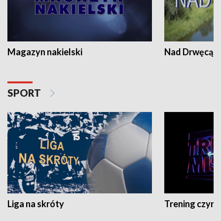
Magazyn nakielski
Nad Drwęcą
SPORT
Liga na skróty
Trening czyni 