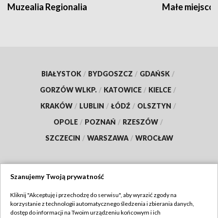
Muzealia Regionalia
Małe miejscow
BIAŁYSTOK
/
BYDGOSZCZ
/
GDAŃSK
/
GORZÓW WLKP.
/
KATOWICE
/
KIELCE
/
KRAKÓW
/
LUBLIN
/
ŁÓDŹ
/
OLSZTYN
/
OPOLE
/
POZNAŃ
/
RZESZÓW
/
SZCZECIN
/
WARSZAWA
/
WROCŁAW
Szanujemy Twoją prywatność
Dołącz do nas:
Kliknij "Akceptuję i przechodzę do serwisu", aby wyrazić zgody na
korzystanie z technologii automatycznego śledzenia i zbierania danych,
TVP
dostęp do informacji na Twoim urządzeniu końcowym i ich