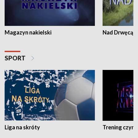
Magazyn nakielski
Nad Drwęcą
SPORT
Liga na skróty
Trening czyni 