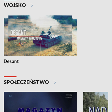
WOJSKO
Desant
SPOŁECZEŃSTWO