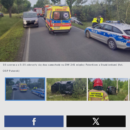
10 czerwca o 5:35 zderzyły się dwa samochody na DW 241 między Paterkiem a Studzienkami (fot.
OSP Paterek)