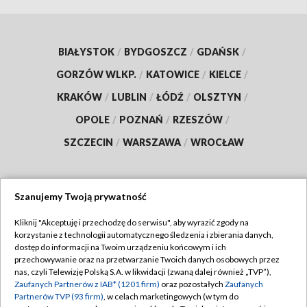
BIAŁYSTOK
/
BYDGOSZCZ
/
GDAŃSK
/
GORZÓW WLKP.
/
KATOWICE
/
KIELCE
/
KRAKÓW
/
LUBLIN
/
ŁÓDŹ
/
OLSZTYN
/
OPOLE
/
POZNAŃ
/
RZESZÓW
/
SZCZECIN
/
WARSZAWA
/
WROCŁAW
Szanujemy Twoją prywatność
Dołącz do nas:
Kliknij "Akceptuję i przechodzę do serwisu", aby wyrazić zgody na
korzystanie z technologii automatycznego śledzenia i zbierania danych,
TVP
dostęp do informacji na Twoim urządzeniu końcowym i ich
Abonament TVP
przechowywanie oraz na przetwarzanie Twoich danych osobowych przez
Regulamin TVP
nas, czyli Telewizję Polską S.A. w likwidacji (zwaną dalej również „TVP”),
Emisja w TVP
Polityka prywatności
Zaufanych Partnerów z IAB* (1201 firm)
oraz pozostałych
Zaufanych
Partnerów TVP (93 firm)
, w celach marketingowych (w tym do
Centrum informacji TVP