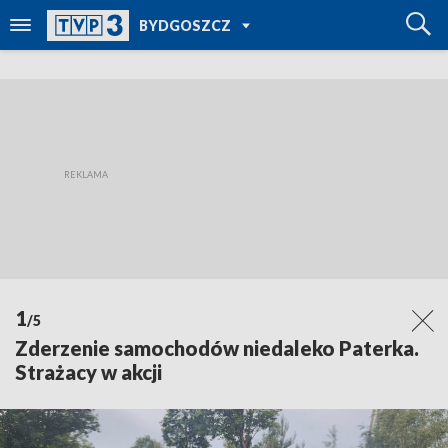
POWRÓT DO
BYDGOSZCZ
TVP REGIONY
1
/5
Zderzenie samochodów niedaleko Paterka.
Strażacy w akcji