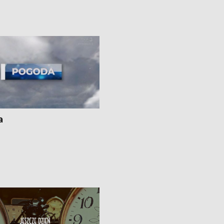
uń – pomógł policyjny patrol •
społecznej • Przed nami 10. jubileu
my na kolejną odsłonę programu
Festiwal Wisły
ato”
a