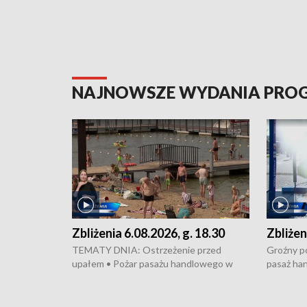
NAJNOWSZE WYDANIA PR
Zbliżenia 6.08.2026, g. 18.30
Zbliżen
TEMATY DNIA: Ostrzeżenie przed
Groźny po
upałem • Pożar pasażu handlowego w
pasaż ha
Bydgoszczy • Policja rozbiła lokalną siatkę
upałów i 
dealerską – grozi im do 12 lat więzienia •
kukurydzy
Akcja porodowa na trasie Rypin-Toruń –
wysokie p