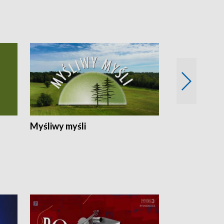
Myśliwy myśli
Spotkania z 