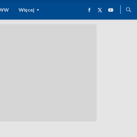
 WWW
Więcej