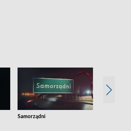
Samorządni
Wspólna sp