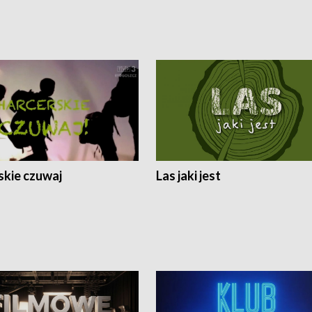
skie czuwaj
Las jaki jest