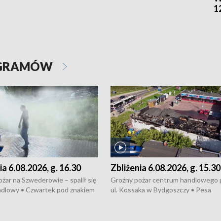
1
OGRAMÓW
ia 6.08.2026, g. 16.30
Zbliżenia 6.08.2026, g. 15.30
żar na Szwederowie – spalił się
Groźny pożar centrum handlowego 
ndlowy • Czwartek pod znakiem
ul. Kossaka w Bydgoszczy • Pesa
burz • Dobre prognozy dla
wyprodukuje nowoczesne,
 – rolnicy mogą liczyć na
energooszczędne pociągi dla Polregi
lony • Akcja porodowa na trasie
Zmiany w przepisach o pomocy