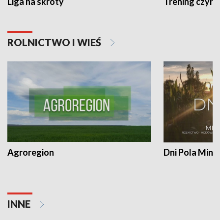
Liga na skróty
Trening czyni 
ROLNICTWO I WIEŚ
Agroregion
Dni Pola Min
INNE