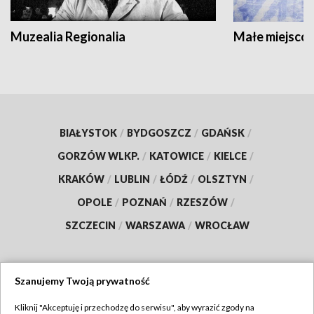
Muzealia Regionalia
Małe miejscow
BIAŁYSTOK
/
BYDGOSZCZ
/
GDAŃSK
/
GORZÓW WLKP.
/
KATOWICE
/
KIELCE
/
KRAKÓW
/
LUBLIN
/
ŁÓDŹ
/
OLSZTYN
/
OPOLE
/
POZNAŃ
/
RZESZÓW
/
SZCZECIN
/
WARSZAWA
/
WROCŁAW
Szanujemy Twoją prywatność
Dołącz do nas:
Kliknij "Akceptuję i przechodzę do serwisu", aby wyrazić zgody na