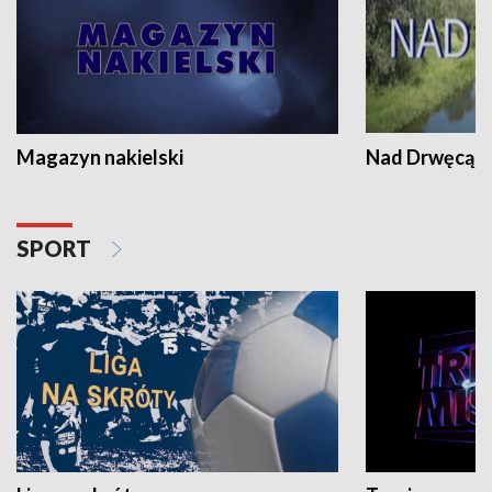
Magazyn nakielski
Nad Drwęcą
SPORT