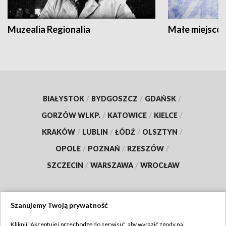
Muzealia Regionalia
Małe miejscow
BIAŁYSTOK
/
BYDGOSZCZ
/
GDAŃSK
/
GORZÓW WLKP.
/
KATOWICE
/
KIELCE
/
KRAKÓW
/
LUBLIN
/
ŁÓDŹ
/
OLSZTYN
/
OPOLE
/
POZNAŃ
/
RZESZÓW
/
SZCZECIN
/
WARSZAWA
/
WROCŁAW
Szanujemy Twoją prywatność
Dołącz do nas:
Kliknij "Akceptuję i przechodzę do serwisu", aby wyrazić zgody na