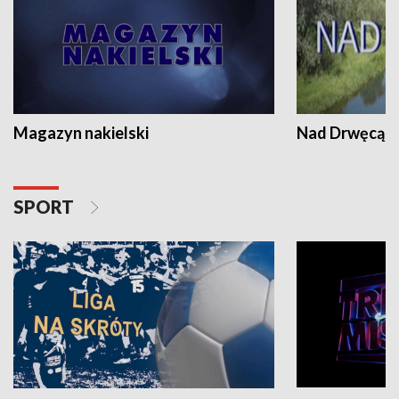
Magazyn nakielski
Nad Drwęcą
SPORT