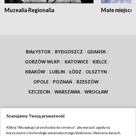
Muzealia Regionalia
Małe miejscow
BIAŁYSTOK
/
BYDGOSZCZ
/
GDAŃSK
/
GORZÓW WLKP.
/
KATOWICE
/
KIELCE
/
KRAKÓW
/
LUBLIN
/
ŁÓDŹ
/
OLSZTYN
/
OPOLE
/
POZNAŃ
/
RZESZÓW
/
SZCZECIN
/
WARSZAWA
/
WROCŁAW
Szanujemy Twoją prywatność
Dołącz do nas:
Kliknij "Akceptuję i przechodzę do serwisu", aby wyrazić zgody na
korzystanie z technologii automatycznego śledzenia i zbierania danych,
TVP