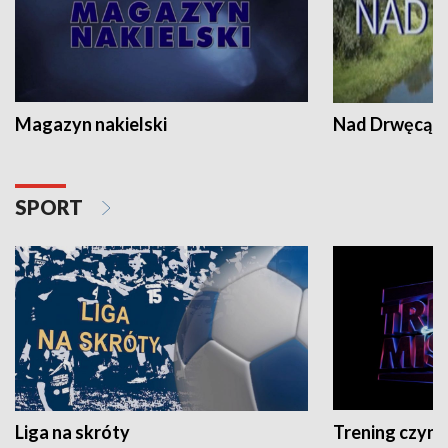
Magazyn nakielski
Nad Drwęcą
SPORT
Liga na skróty
Trening czyni 