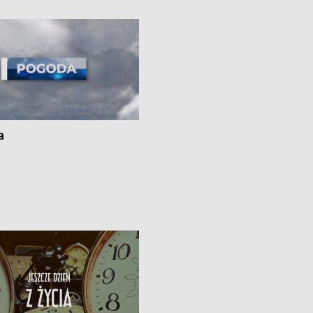
ato”
a