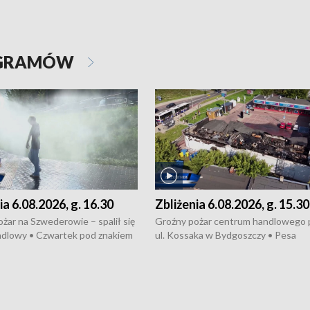
OGRAMÓW
ia 6.08.2026, g. 16.30
Zbliżenia 6.08.2026, g. 15.30
żar na Szwederowie – spalił się
Groźny pożar centrum handlowego 
ndlowy • Czwartek pod znakiem
ul. Kossaka w Bydgoszczy • Pesa
burz • Dobre prognozy dla
wyprodukuje nowoczesne,
 – rolnicy mogą liczyć na
energooszczędne pociągi dla Polregi
lony • Akcja porodowa na trasie
Zmiany w przepisach o pomocy
uń – pomógł policyjny patrol •
społecznej • Przed nami 10. jubileu
my na kolejną odsłonę programu
Festiwal Wisły