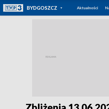
POWRÓT DO
BYDGOSZCZ
Aktualności
N
TVP REGIONY
Zbliżenia 13.06.202