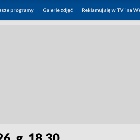
asze programy
Galerie zdjęć
Reklamuj się w TV i na
6, g. 18.30