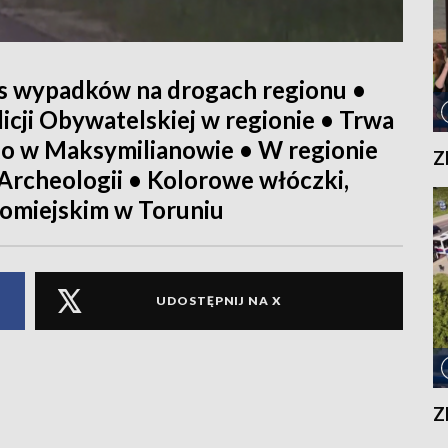
s wypadków na drogach regionu •
cji Obywatelskiej w regionie • Trwa
o w Maksymilianowie • W regionie
Z
 Archeologii • Kolorowe włóczki,
romiejskim w Toruniu
UDOSTĘPNIJ NA X
Z