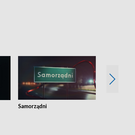
Samorządni
Wspólna sp