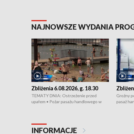
NAJNOWSZE WYDANIA PR
Zbliżenia 6.08.2026, g. 18.30
Zbliżen
TEMATY DNIA: Ostrzeżenie przed
Groźny po
upałem • Pożar pasażu handlowego w
pasaż ha
Bydgoszczy • Policja rozbiła lokalną siatkę
upałów i 
dealerską – grozi im do 12 lat więzienia •
kukurydzy
Akcja porodowa na trasie Rypin-Toruń –
wysokie p
pomógł policyjny patrol • Wyjątkowy
Rypin-Tor
INFORMACJE
projekt UMK w Toruniu
Zaprasza