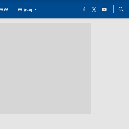
 WWW
Więcej