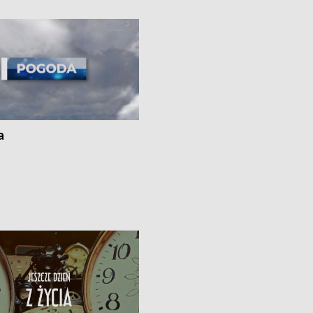
ato”
a