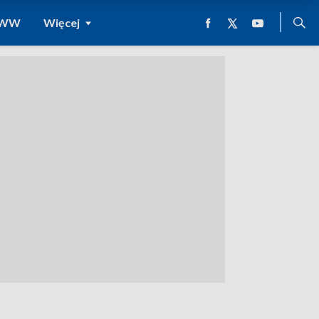
 WWW
Więcej