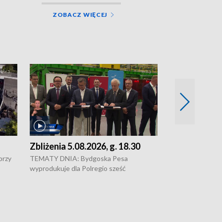
ZOBACZ WIĘCEJ
Zbliżenia 5.08.2026, g. 18.30
Zbliżenia 5.0
przy
TEMATY DNIA: Bydgoska Pesa
Pesa wyprodukuj
wyprodukuje dla Polregio sześć
dla Polregio • 
energooszczędnych pociągów Elf 3.
infrastruktury g
o •
generacji, które na regionalne trasy
Gdańskiem a Gus
wyjadą w 2029 roku • Ponad 2 mld zł
Kontrowersje w
szowy
zostaną przeznaczone na budowę nowej
Szpitala Specjal
infrastruktury gazowej między
Włocławku • Jaka