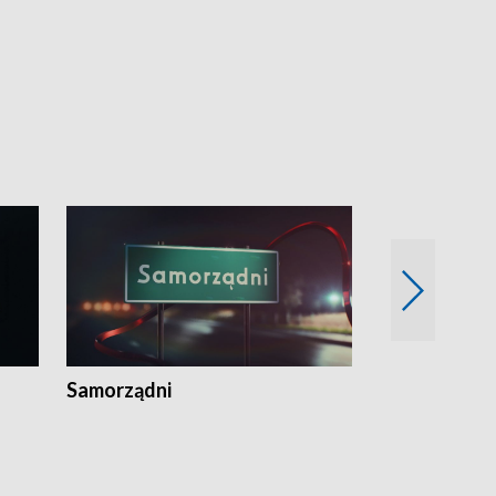
Samorządni
Wspólna sp