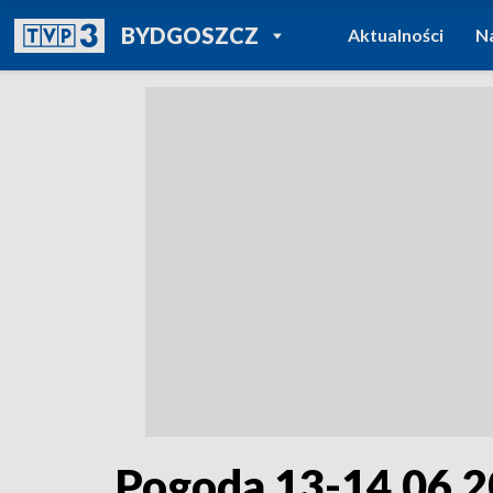
POWRÓT DO
BYDGOSZCZ
Aktualności
N
TVP REGIONY
Pogoda 13-14.06.