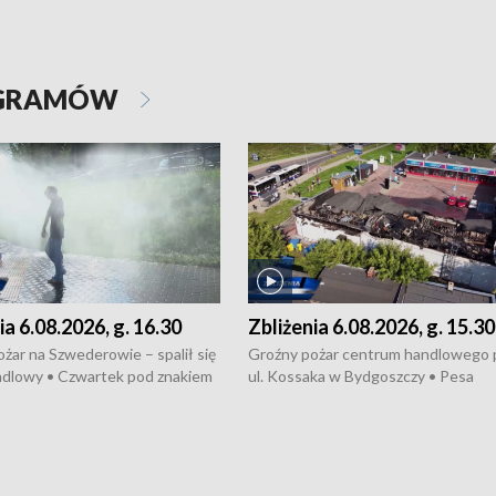
OGRAMÓW
ia 6.08.2026, g. 16.30
Zbliżenia 6.08.2026, g. 15.30
żar na Szwederowie – spalił się
Groźny pożar centrum handlowego 
ndlowy • Czwartek pod znakiem
ul. Kossaka w Bydgoszczy • Pesa
burz • Dobre prognozy dla
wyprodukuje nowoczesne,
 – rolnicy mogą liczyć na
energooszczędne pociągi dla Polregi
lony • Akcja porodowa na trasie
Zmiany w przepisach o pomocy
uń – pomógł policyjny patrol •
społecznej • Przed nami 10. jubileu
my na kolejną odsłonę programu
Festiwal Wisły