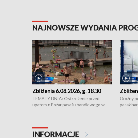
NAJNOWSZE WYDANIA PR
Zbliżenia 6.08.2026, g. 18.30
Zbliżen
TEMATY DNIA: Ostrzeżenie przed
Groźny po
upałem • Pożar pasażu handlowego w
pasaż ha
Bydgoszczy • Policja rozbiła lokalną siatkę
upałów i 
dealerską – grozi im do 12 lat więzienia •
kukurydzy
Akcja porodowa na trasie Rypin-Toruń –
wysokie p
pomógł policyjny patrol • Wyjątkowy
Rypin-Tor
INFORMACJE
projekt UMK w Toruniu
Zaprasza