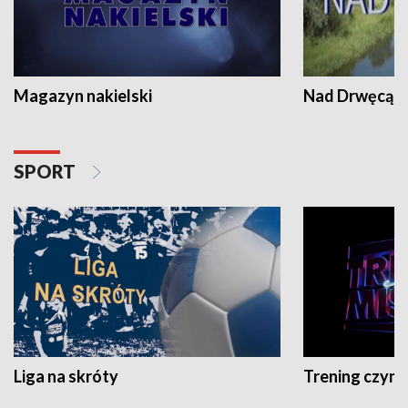
Magazyn nakielski
Nad Drwęcą
SPORT
Liga na skróty
Trening czyni 