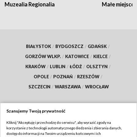
Muzealia Regionalia
Małe miejscow
BIAŁYSTOK
/
BYDGOSZCZ
/
GDAŃSK
/
GORZÓW WLKP.
/
KATOWICE
/
KIELCE
/
KRAKÓW
/
LUBLIN
/
ŁÓDŹ
/
OLSZTYN
/
OPOLE
/
POZNAŃ
/
RZESZÓW
/
SZCZECIN
/
WARSZAWA
/
WROCŁAW
Szanujemy Twoją prywatność
Dołącz do nas:
Kliknij "Akceptuję i przechodzę do serwisu", aby wyrazić zgody na
korzystanie z technologii automatycznego śledzenia i zbierania danych,
TVP
dostęp do informacji na Twoim urządzeniu końcowym i ich