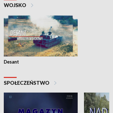
WOJSKO
Desant
SPOŁECZEŃSTWO