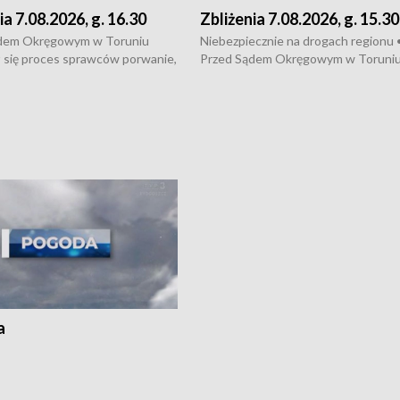
ia 7.08.2026, g. 16.30
Zbliżenia 7.08.2026, g. 15.30
dem Okręgowym w Toruniu
Niebezpiecznie na drogach regionu 
 się proces sprawców porwanie,
Przed Sądem Okręgowym w Toruni
 tortur pod Grudziądzem • 3 mln
rozpoczął się proces sprawców por
 mogą wynosić straty po pożarze
pobicie i tortur pod Grudziądzem • 
Kossaka w Bydgoszczy •
o oszczędzanie wody • Ważne dla
cznie na drogach regionu •
rolników badania w Stacji Doświadcz
ąg sporu o pranie na bydgoskich
Oceny Odmian w Chrząstowie
kach
a