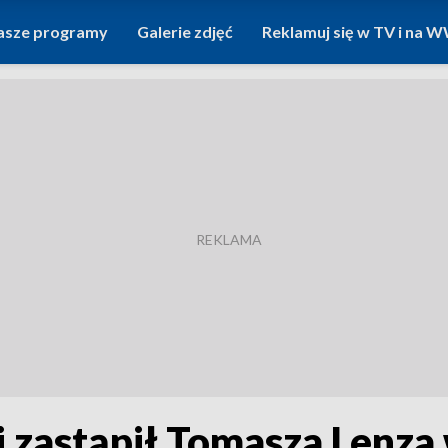
asze programy
Galerie zdjęć
Reklamuj się w TV i na
zastąpił Tomasza Lenza 