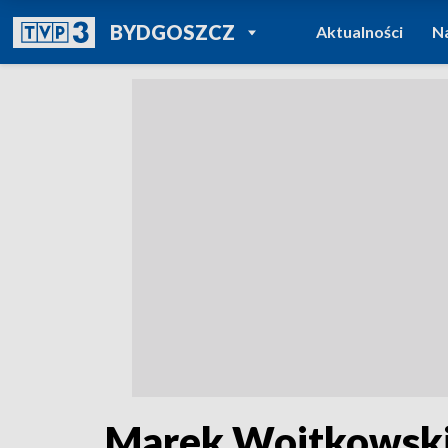
POWRÓT DO
BYDGOSZCZ
Aktualności
N
TVP REGIONY
Marek Wojtkowski 