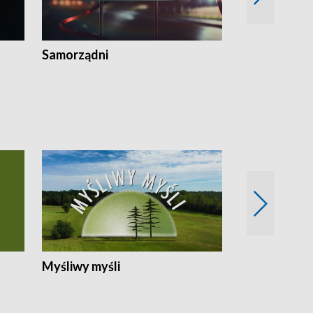
Samorządni
Wspólna sp
Myśliwy myśli
Spotkania z 