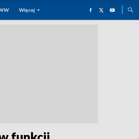
 WWW
Więcej
w funkcji