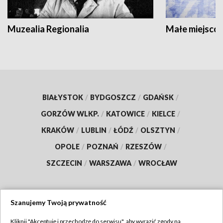
Muzealia Regionalia
Małe miejscow
BIAŁYSTOK
/
BYDGOSZCZ
/
GDAŃSK
/
GORZÓW WLKP.
/
KATOWICE
/
KIELCE
/
KRAKÓW
/
LUBLIN
/
ŁÓDŹ
/
OLSZTYN
/
OPOLE
/
POZNAŃ
/
RZESZÓW
/
SZCZECIN
/
WARSZAWA
/
WROCŁAW
Szanujemy Twoją prywatność
Dołącz do nas:
Kliknij "Akceptuję i przechodzę do serwisu", aby wyrazić zgody na