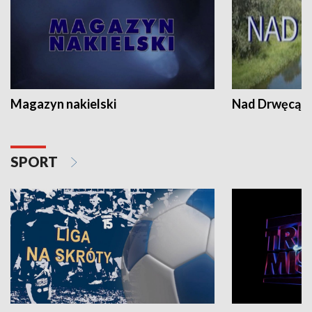
Magazyn nakielski
Nad Drwęcą
SPORT