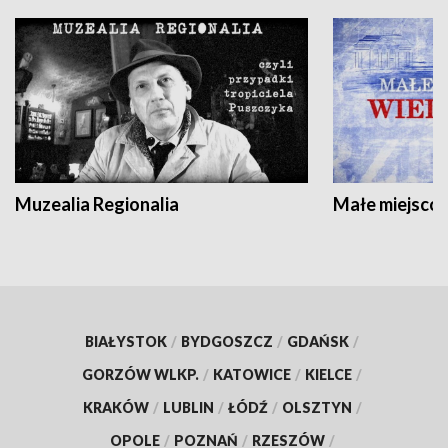
Muzealia Regionalia
Małe miejscow
BIAŁYSTOK
/
BYDGOSZCZ
/
GDAŃSK
/
GORZÓW WLKP.
/
KATOWICE
/
KIELCE
/
KRAKÓW
/
LUBLIN
/
ŁÓDŹ
/
OLSZTYN
/
OPOLE
/
POZNAŃ
/
RZESZÓW
/