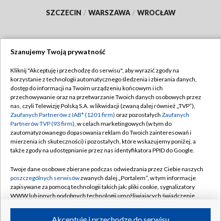
SZCZECIN
/
WARSZAWA
/
WROCŁAW
Szanujemy Twoją prywatność
Dołącz do nas:
Kliknij "Akceptuję i przechodzę do serwisu", aby wyrazić zgody na
korzystanie z technologii automatycznego śledzenia i zbierania danych,
TVP
dostęp do informacji na Twoim urządzeniu końcowym i ich
Abonament TVP
przechowywanie oraz na przetwarzanie Twoich danych osobowych przez
Regulamin TVP
nas, czyli Telewizję Polską S.A. w likwidacji (zwaną dalej również „TVP”),
Emisja w TVP
Polityka prywatności
Zaufanych Partnerów z IAB* (1201 firm)
oraz pozostałych
Zaufanych
Partnerów TVP (93 firm)
, w celach marketingowych (w tym do
Centrum informacji TVP
Moje zgody
zautomatyzowanego dopasowania reklam do Twoich zainteresowań i
mierzenia ich skuteczności) i pozostałych, które wskazujemy poniżej, a
Naziemna Telewizja Cyfrowa
Pomoc
także zgody na udostępnianie przez nas identyfikatora PPID do Google.
Sklep TVP
Biuro reklamy
Twoje dane osobowe zbierane podczas odwiedzania przez Ciebie naszych
Rada Programowa
Kontakt
poszczególnych serwisów
zwanych dalej „Portalem”, w tym informacje
zapisywane za pomocą technologii takich jak: pliki cookie, sygnalizatory
System NOS
WWW lub innych podobnych technologii umożliwiających świadczenie
dopasowanych i bezpiecznych usług, personalizację treści oraz reklam,
Informacje o nadawcy
Kanały
udostępnianie funkcji mediów społecznościowych oraz analizowanie
Akceptuję i przechodzę do serwisu