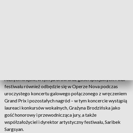
potencjału Bydgoszczy z konsekwentnie rozwijaną formułą i
międzynarodowym profilem sprawi, że nasze wydarzenie
stanie się jednym z najważniejszych w ofercie miasta i regionu
– powiedział Mariusz Kisielewski, współzałożyciel i dyrektor
festiwalu.
Program jubileuszowej edycji potwierdza, że przeprowadzka
do Bydgoszczy oznacza zarówno nową energię, jak i jeszcze
większy rozmach. Uroczysty start festiwalu zaplanowano w
Operze Nova, gdzie na Czerwonym Dywanie odbędzie się
oficjalne powitanie gości oraz koncert otwarcia z udziałem
laureatów poprzednich edycji i zaproszonych artystów z
różnych krajów, w tym jurorów oraz gości specjalnych. Finał
festiwalu również odbędzie się w Operze Nova podczas
uroczystego koncertu galowego połączonego z wręczeniem
Grand Prix i pozostałych nagród – w tym koncercie wystąpią
laureaci konkursów wokalnych, Grażyna Brodzińska jako
gość honorowy i przewodnicząca jury, a także
współzałożyciel i dyrektor artystyczny festiwalu, Saribek
Sargsyan.