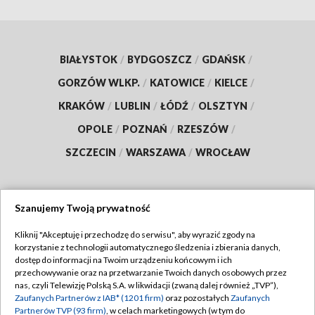
BIAŁYSTOK
/
BYDGOSZCZ
/
GDAŃSK
/
GORZÓW WLKP.
/
KATOWICE
/
KIELCE
/
KRAKÓW
/
LUBLIN
/
ŁÓDŹ
/
OLSZTYN
/
OPOLE
/
POZNAŃ
/
RZESZÓW
/
SZCZECIN
/
WARSZAWA
/
WROCŁAW
Szanujemy Twoją prywatność
Dołącz do nas:
Kliknij "Akceptuję i przechodzę do serwisu", aby wyrazić zgody na
korzystanie z technologii automatycznego śledzenia i zbierania danych,
TVP
dostęp do informacji na Twoim urządzeniu końcowym i ich
Abonament TVP
przechowywanie oraz na przetwarzanie Twoich danych osobowych przez
Regulamin TVP
nas, czyli Telewizję Polską S.A. w likwidacji (zwaną dalej również „TVP”),
Emisja w TVP
Polityka prywatności
Zaufanych Partnerów z IAB* (1201 firm)
oraz pozostałych
Zaufanych
Partnerów TVP (93 firm)
, w celach marketingowych (w tym do