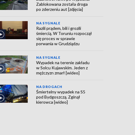
Zablokowana została droga
po zderzeniu aut [zdjęcia]
NA SYGNALE
Razili prądem, bili i grozili
śmiercią. W Toruniu rozpoczął
się proces w sprawie
porwania w Grudziądzu
NA SYGNALE
Wypadek na terenie zakładu
w Solcu Kujawskim. Jeden z
mężczyzn zmarł [wideo]
NA DROGACH
Śmiertelny wypadek na S5
pod Bydgoszczą. Zginął
kierowca [wideo]