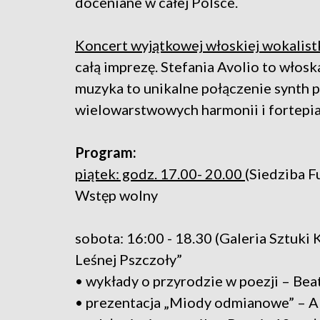
doceniane w całej Polsce.
Koncert wyjątkowej włoskiej wokalistk
całą imprezę. Stefania Avolio to włosk
muzyka to unikalne połączenie synth 
wielowarstwowych harmonii i fortepia
Program:
piątek: godz. 17.00- 20.00
(Siedziba F
Wstęp wolny
sobota: 16:00 - 18.30 (Galeria Sztuki
Leśnej Pszczoły”
• wykłady o przyrodzie w poezji – B
• prezentacja „Miody odmianowe” – Al