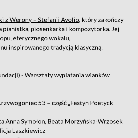
i z Werony – Stefanii Avolio
, który zakończy
a pianistka, piosenkarka i kompozytorka. Jej
popu, eterycznego wokalu,
nu inspirowanego tradycją klasyczną.
undacji) - Warsztaty wyplatania wianków
 Krzywogoniec 53 – część „Festyn Poetycki
eata Anna Symołon, Beata Morzyńska-Wrzosek
icja Laszkiewicz