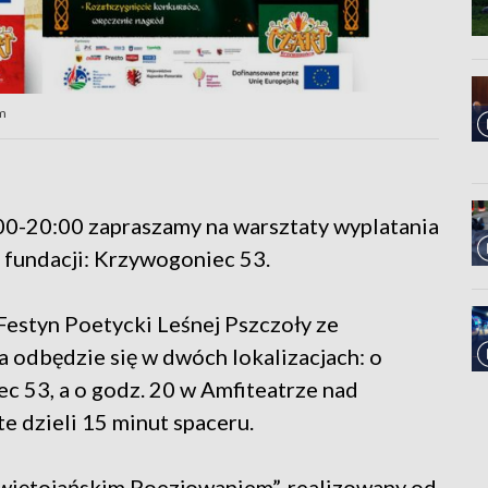
em
00-20:00 zapraszamy na warsztaty wyplatania
 fundacji: Krzywogoniec 53.
estyn Poetycki Leśnej Pszczoły ze
 odbędzie się w dwóch lokalizacjach: o
c 53, a o godz. 20 w Amfiteatrze nad
e dzieli 15 minut spaceru.
Świętojańskim Poezjowaniem”, realizowany od