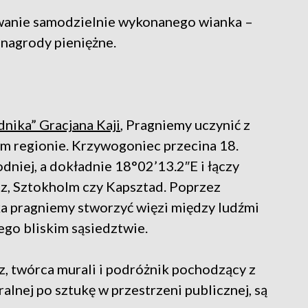
owanie samodzielnie wykonanego wianka –
 nagrody pieniężne.
nika” Gracjana Kaji
, Pragniemy uczynić z
ym regionie. Krzywogoniec przecina 18.
dniej, a dokładnie 18°02’13.2″E i łączy
cz, Sztokholm czy Kapsztad. Poprzez
a pragniemy stworzyć więzi między ludźmi
ego bliskim sąsiedztwie.
rz, twórca murali i podróżnik pochodzący z
alnej po sztukę w przestrzeni publicznej, są