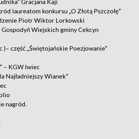
udnika” Gracjana Kaji
gród laureatom konkursu „O Złotą Pszczołę”
dzenie Piotr Wiktor Lorkowski
ła Gospodyń Wiejskich gminy Cekcyn
 )– część „Świętojańskie Poezjowanie”
a” – KGW Iwiec
Na Najładniejszy Wianek”
iec
olio
ie nagród.
: