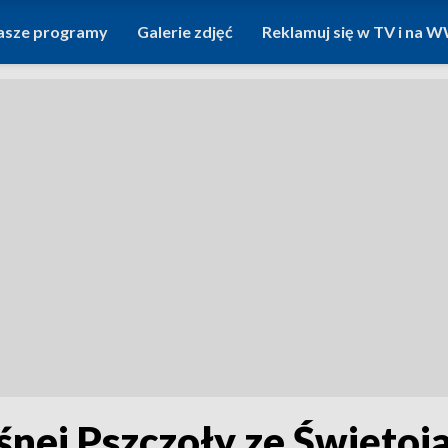
asze programy
Galerie zdjęć
Reklamuj się w TV i na
śnej Pszczoły ze Świętoj