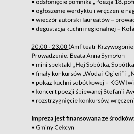
• odsłonięcie pomnika „Poezja 18. poł
• ogłoszenie werdyktu i wręczenie na
• wieczór autorski laureatów – prowa
• degustacja kuchni regionalnej – Ko
20:00 - 23.00
(Amfiteatr Krzywogoniec
Prowadzenie: Beata Anna Symołon
• mini spektakl „Hej Sobótka, Sobótk
• finały konkursów „Woda i Ogień” i „
• pokaz kuchni sobótkowej – KGW Iw
• koncert poezji śpiewanej Stefanii Av
• rozstrzygnięcie konkursów, wręczen
Impreza jest finansowana ze środków
• Gminy Cekcyn