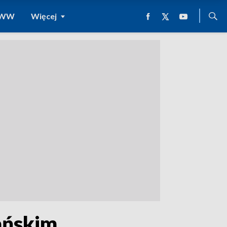
 WWW
Więcej
ańskim