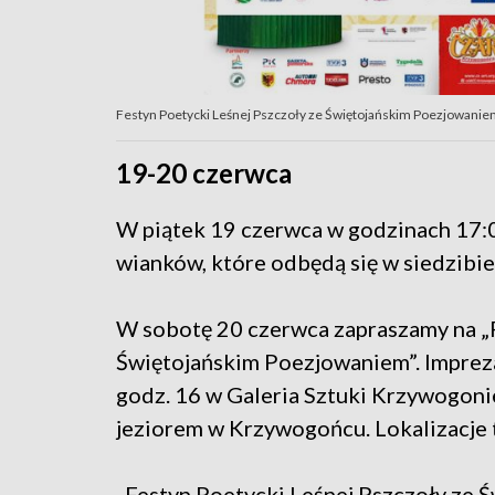
Festyn Poetycki Leśnej Pszczoły ze Świętojańskim Poezjowani
19-20 czerwca
W piątek 19 czerwca w godzinach 17:
wianków, które odbędą się w siedzibie
W sobotę 20 czerwca zapraszamy na „F
Świętojańskim Poezjowaniem”. Impreza
godz. 16 w Galeria Sztuki Krzywogonie
jeziorem w Krzywogońcu. Lokalizacje t
„Festyn Poetycki Leśnej Pszczoły ze 