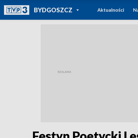
POWRÓT DO
BYDGOSZCZ
Aktualności
N
TVP REGIONY
Festyn Poetycki Le