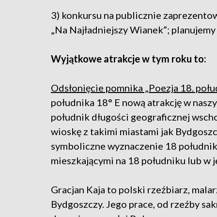
3) konkursu na publicznie zaprezent
„Na Najładniejszy Wianek”; planujemy
Wyjątkowe atrakcje w tym roku to:
Odsłonięcie pomnika „Poezja 18. połud
południka 18° E nową atrakcję w nasz
południk długości geograficznej wscho
wioskę z takimi miastami jak Bydgosz
symboliczne wyznaczenie 18 południk
mieszkającymi na 18 południku lub w j
Gracjan Kaja to polski rzeźbiarz, mala
Bydgoszczy. Jego prace, od rzeźby sakr