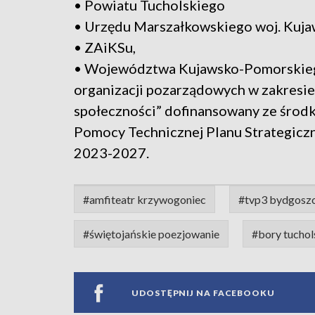
• Powiatu Tucholskiego
• Urzędu Marszałkowskiego woj. Kuj
• ZAiKSu,
• Województwa Kujawsko-Pomorskiego
organizacji pozarządowych w zakresie
społeczności” dofinansowany ze środk
Pomocy Technicznej Planu Strategiczne
2023-2027.
#amfiteatr krzywogoniec
#tvp3 bydgosz
#świętojańskie poezjowanie
#bory tuchol
UDOSTĘPNIJ NA FACEBOOKU