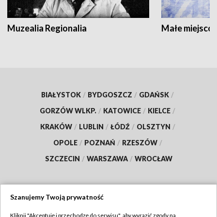
Muzealia Regionalia
Małe miejscow
BIAŁYSTOK
/
BYDGOSZCZ
/
GDAŃSK
/
GORZÓW WLKP.
/
KATOWICE
/
KIELCE
/
KRAKÓW
/
LUBLIN
/
ŁÓDŹ
/
OLSZTYN
/
OPOLE
/
POZNAŃ
/
RZESZÓW
/
SZCZECIN
/
WARSZAWA
/
WROCŁAW
Szanujemy Twoją prywatność
Dołącz do nas:
Kliknij "Akceptuję i przechodzę do serwisu", aby wyrazić zgody na