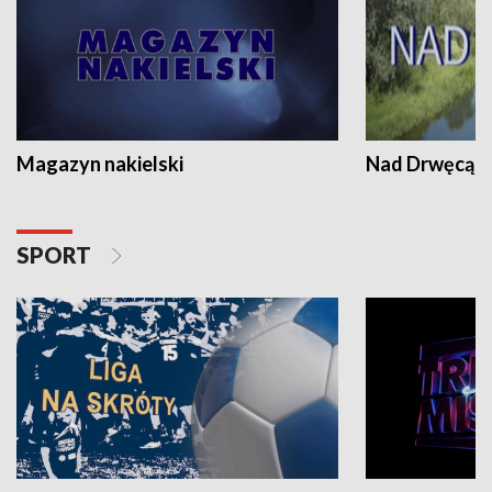
Magazyn nakielski
Nad Drwęcą
SPORT