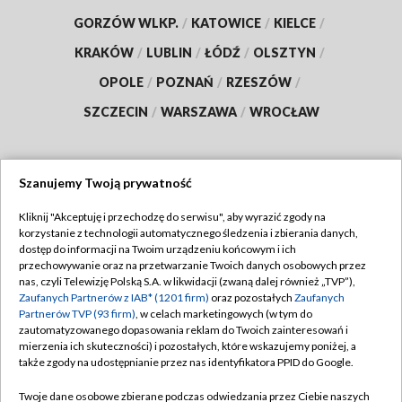
GORZÓW WLKP.
/
KATOWICE
/
KIELCE
/
KRAKÓW
/
LUBLIN
/
ŁÓDŹ
/
OLSZTYN
/
OPOLE
/
POZNAŃ
/
RZESZÓW
/
SZCZECIN
/
WARSZAWA
/
WROCŁAW
Szanujemy Twoją prywatność
Dołącz do nas:
Kliknij "Akceptuję i przechodzę do serwisu", aby wyrazić zgody na
korzystanie z technologii automatycznego śledzenia i zbierania danych,
TVP
dostęp do informacji na Twoim urządzeniu końcowym i ich
Abonament TVP
przechowywanie oraz na przetwarzanie Twoich danych osobowych przez
Regulamin TVP
nas, czyli Telewizję Polską S.A. w likwidacji (zwaną dalej również „TVP”),
Emisja w TVP
Polityka prywatności
Zaufanych Partnerów z IAB* (1201 firm)
oraz pozostałych
Zaufanych
Partnerów TVP (93 firm)
, w celach marketingowych (w tym do
Centrum informacji TVP
Moje zgody
zautomatyzowanego dopasowania reklam do Twoich zainteresowań i
mierzenia ich skuteczności) i pozostałych, które wskazujemy poniżej, a
Naziemna Telewizja Cyfrowa
Pomoc
także zgody na udostępnianie przez nas identyfikatora PPID do Google.
Sklep TVP
Biuro reklamy
Twoje dane osobowe zbierane podczas odwiedzania przez Ciebie naszych