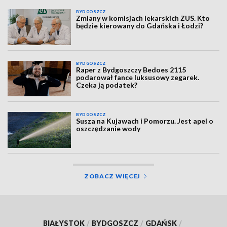
BYDGOSZCZ
Zmiany w komisjach lekarskich ZUS. Kto
będzie kierowany do Gdańska i Łodzi?
BYDGOSZCZ
Raper z Bydgoszczy Bedoes 2115
podarował fance luksusowy zegarek.
Czeka ją podatek?
BYDGOSZCZ
Susza na Kujawach i Pomorzu. Jest apel o
oszczędzanie wody
ZOBACZ WIĘCEJ
BIAŁYSTOK
/
BYDGOSZCZ
/
GDAŃSK
/