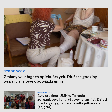
BYDGOSZCZ
Zmiany w usługach opiekuńczych. Dłuższe godziny
wsparcia i nowe obowiązki gmin
BYDGOSZCZ
Były student UMK w Toruniu
zorganizował charytatywny turniej. Dzieci
dostały oryginalne koszulki piłkarskie
[zdjęcia]