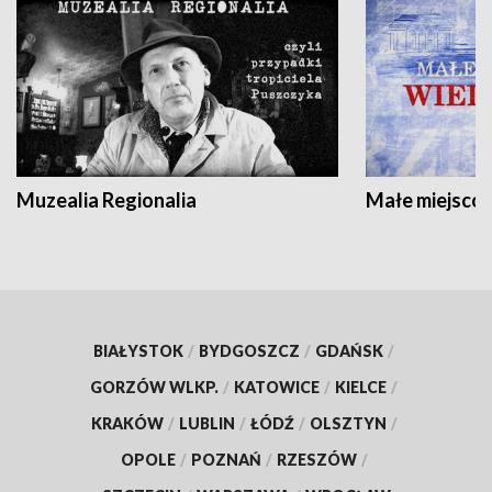
Muzealia Regionalia
Małe miejscow
BIAŁYSTOK
/
BYDGOSZCZ
/
GDAŃSK
/
GORZÓW WLKP.
/
KATOWICE
/
KIELCE
/
KRAKÓW
/
LUBLIN
/
ŁÓDŹ
/
OLSZTYN
/
OPOLE
/
POZNAŃ
/
RZESZÓW
/