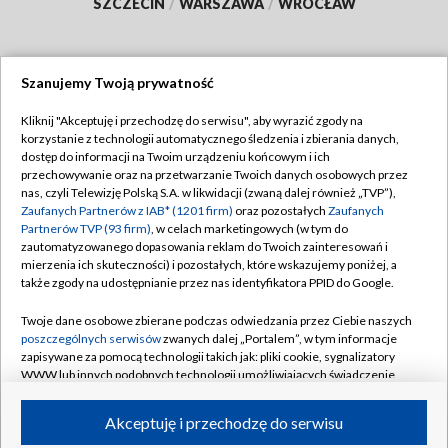
SZCZECIN
/
WARSZAWA
/
WROCŁAW
Szanujemy Twoją prywatność
Dołącz do nas:
Kliknij "Akceptuję i przechodzę do serwisu", aby wyrazić zgody na
korzystanie z technologii automatycznego śledzenia i zbierania danych,
TVP
dostęp do informacji na Twoim urządzeniu końcowym i ich
Abonament TVP
przechowywanie oraz na przetwarzanie Twoich danych osobowych przez
Regulamin TVP
nas, czyli Telewizję Polską S.A. w likwidacji (zwaną dalej również „TVP”),
Emisja w TVP
Polityka prywatności
Zaufanych Partnerów z IAB* (1201 firm)
oraz pozostałych
Zaufanych
Partnerów TVP (93 firm)
, w celach marketingowych (w tym do
Centrum informacji TVP
Moje zgody
zautomatyzowanego dopasowania reklam do Twoich zainteresowań i
mierzenia ich skuteczności) i pozostałych, które wskazujemy poniżej, a
Naziemna Telewizja Cyfrowa
Pomoc
także zgody na udostępnianie przez nas identyfikatora PPID do Google.
Sklep TVP
Biuro reklamy
Twoje dane osobowe zbierane podczas odwiedzania przez Ciebie naszych
Rada Programowa
Kontakt
poszczególnych serwisów
zwanych dalej „Portalem”, w tym informacje
zapisywane za pomocą technologii takich jak: pliki cookie, sygnalizatory
System NOS
WWW lub innych podobnych technologii umożliwiających świadczenie
dopasowanych i bezpiecznych usług, personalizację treści oraz reklam,
Informacje o nadawcy
Kanały
udostępnianie funkcji mediów społecznościowych oraz analizowanie
Akceptuję i przechodzę do serwisu
ruchu w Internecie.
Program dla prasy