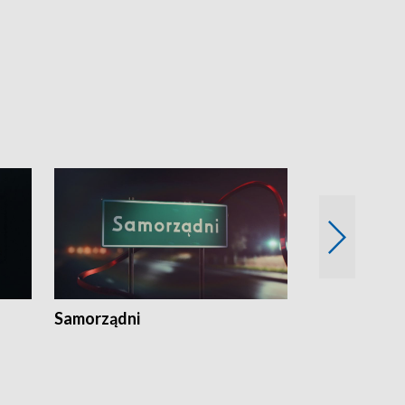
Samorządni
Wspólna sp