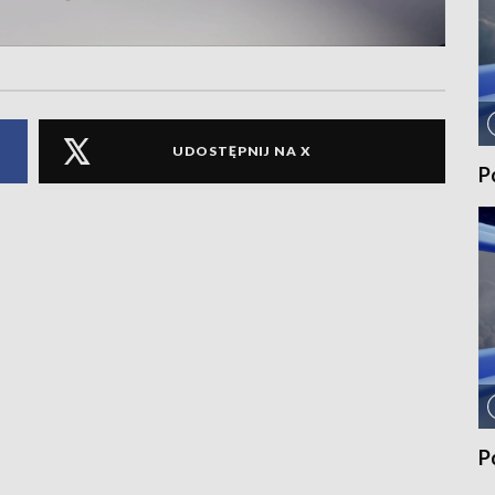
UDOSTĘPNIJ NA X
P
P