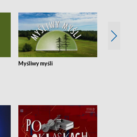
Myśliwy myśli
Spotkania z 