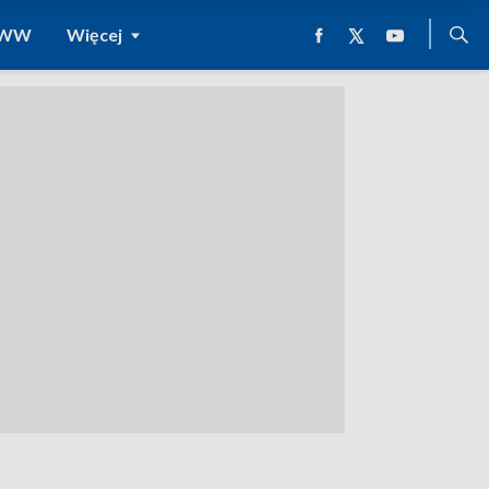
 WWW
Więcej