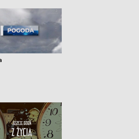
kach
a