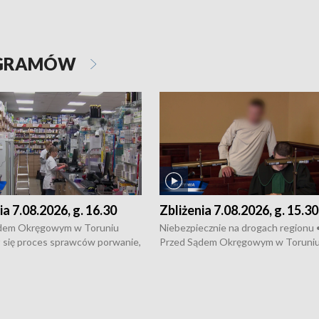
OGRAMÓW
ia 7.08.2026, g. 16.30
Zbliżenia 7.08.2026, g. 15.30
dem Okręgowym w Toruniu
Niebezpiecznie na drogach regionu 
 się proces sprawców porwanie,
Przed Sądem Okręgowym w Toruni
 tortur pod Grudziądzem • 3 mln
rozpoczął się proces sprawców por
 mogą wynosić straty po pożarze
pobicie i tortur pod Grudziądzem • 
Kossaka w Bydgoszczy •
o oszczędzanie wody • Ważne dla
cznie na drogach regionu •
rolników badania w Stacji Doświadcz
ąg sporu o pranie na bydgoskich
Oceny Odmian w Chrząstowie