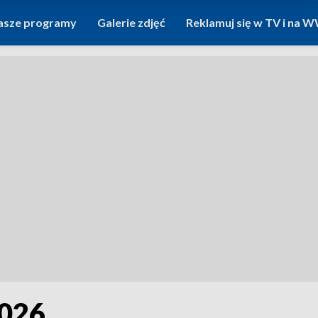
asze programy
Galerie zdjęć
Reklamuj się w TV i na
2026