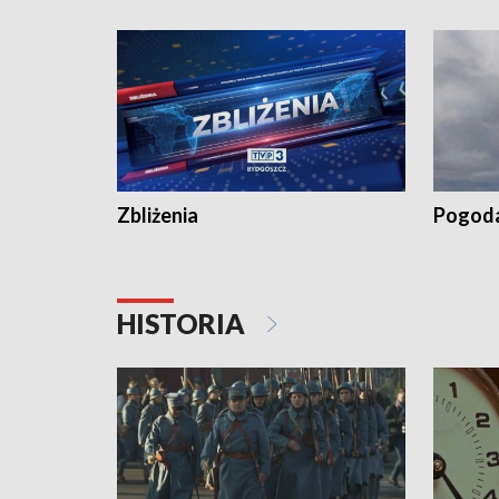
recept po spaleniu apteki w Bydgoszczy •
Kapuścis
Dalszy ciąg sąsiedzkiego sporu o
wywieszanie prania
Zbliżenia
Pogod
HISTORIA