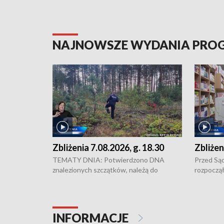
NAJNOWSZE WYDANIA PR
Zbliżenia 7.08.2026, g. 18.30
Zbliżen
TEMATY DNIA: Potwierdzono DNA
Przed Są
znalezionych szczątków, należą do
rozpoczął
zaginionej Jowity Zielińskiej • Tragiczny
pobicie i
finał prac serwisowych w studni w Solcu
zł - tyle
Kujawskim • Festiwal dziewięciu wzgórz
przy ul. 
w Chełmnie i Festiwal Wisły w kilku
Niebezpie
INFORMACJE
miastach regionu • Problem z realizacją
Dalszy ci