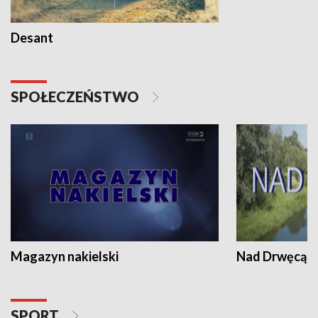
Desant
SPOŁECZEŃSTWO
Magazyn nakielski
Nad Drwęcą
SPORT