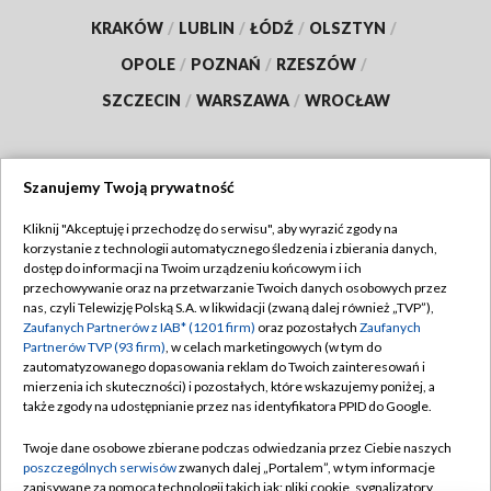
KRAKÓW
/
LUBLIN
/
ŁÓDŹ
/
OLSZTYN
/
OPOLE
/
POZNAŃ
/
RZESZÓW
/
SZCZECIN
/
WARSZAWA
/
WROCŁAW
Szanujemy Twoją prywatność
Dołącz do nas:
Kliknij "Akceptuję i przechodzę do serwisu", aby wyrazić zgody na
korzystanie z technologii automatycznego śledzenia i zbierania danych,
TVP
dostęp do informacji na Twoim urządzeniu końcowym i ich
Abonament TVP
przechowywanie oraz na przetwarzanie Twoich danych osobowych przez
Regulamin TVP
nas, czyli Telewizję Polską S.A. w likwidacji (zwaną dalej również „TVP”),
Emisja w TVP
Polityka prywatności
Zaufanych Partnerów z IAB* (1201 firm)
oraz pozostałych
Zaufanych
Partnerów TVP (93 firm)
, w celach marketingowych (w tym do
Centrum informacji TVP
Moje zgody
zautomatyzowanego dopasowania reklam do Twoich zainteresowań i
mierzenia ich skuteczności) i pozostałych, które wskazujemy poniżej, a
Naziemna Telewizja Cyfrowa
Pomoc
także zgody na udostępnianie przez nas identyfikatora PPID do Google.
Sklep TVP
Biuro reklamy
Twoje dane osobowe zbierane podczas odwiedzania przez Ciebie naszych
Rada Programowa
Kontakt
poszczególnych serwisów
zwanych dalej „Portalem”, w tym informacje
zapisywane za pomocą technologii takich jak: pliki cookie, sygnalizatory