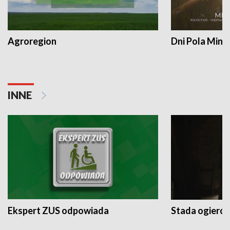
Agroregion
Dni Pola Min
INNE
Ekspert ZUS odpowiada
Stada ogieró