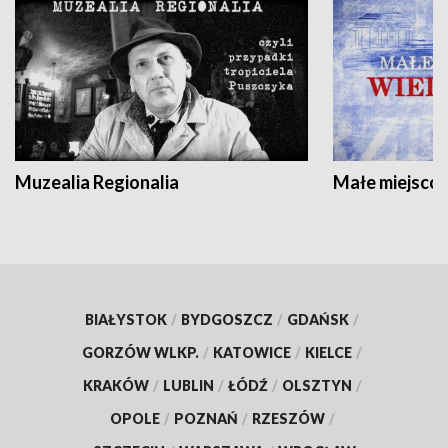
Muzealia Regionalia
Małe miejscow
BIAŁYSTOK
/
BYDGOSZCZ
/
GDAŃSK
/
GORZÓW WLKP.
/
KATOWICE
/
KIELCE
/
KRAKÓW
/
LUBLIN
/
ŁÓDŹ
/
OLSZTYN
/
OPOLE
/
POZNAŃ
/
RZESZÓW
/