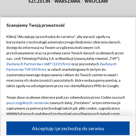
SZCZECIN
/
WARSZAWA
/
WROCŁAW
Szanujemy Twoją prywatność
Dołącz do nas:
Kliknij "Akceptuję i przechodzę do serwisu", aby wyrazić zgody na
korzystanie z technologii automatycznego śledzenia i zbierania danych,
TVP
dostęp do informacji na Twoim urządzeniu końcowym i ich
Abonament TVP
przechowywanie oraz na przetwarzanie Twoich danych osobowych przez
Regulamin TVP
nas, czyli Telewizję Polską S.A. w likwidacji (zwaną dalej również „TVP”),
Emisja w TVP
Polityka prywatności
Zaufanych Partnerów z IAB* (1201 firm)
oraz pozostałych
Zaufanych
Partnerów TVP (93 firm)
, w celach marketingowych (w tym do
Centrum informacji TVP
Moje zgody
zautomatyzowanego dopasowania reklam do Twoich zainteresowań i
mierzenia ich skuteczności) i pozostałych, które wskazujemy poniżej, a
Naziemna Telewizja Cyfrowa
Pomoc
także zgody na udostępnianie przez nas identyfikatora PPID do Google.
Sklep TVP
Biuro reklamy
Twoje dane osobowe zbierane podczas odwiedzania przez Ciebie naszych
Rada Programowa
Kontakt
poszczególnych serwisów
zwanych dalej „Portalem”, w tym informacje
zapisywane za pomocą technologii takich jak: pliki cookie, sygnalizatory
System NOS
WWW lub innych podobnych technologii umożliwiających świadczenie
dopasowanych i bezpiecznych usług, personalizację treści oraz reklam,
Informacje o nadawcy
Kanały
udostępnianie funkcji mediów społecznościowych oraz analizowanie
Akceptuję i przechodzę do serwisu
ruchu w Internecie.
Program dla prasy