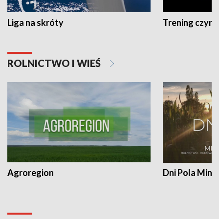
Liga na skróty
Trening czyni 
ROLNICTWO I WIEŚ
Agroregion
Dni Pola Min