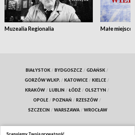
Muzealia Regionalia
Małe miejscow
BIAŁYSTOK
/
BYDGOSZCZ
/
GDAŃSK
/
GORZÓW WLKP.
/
KATOWICE
/
KIELCE
/
KRAKÓW
/
LUBLIN
/
ŁÓDŹ
/
OLSZTYN
/
OPOLE
/
POZNAŃ
/
RZESZÓW
/
SZCZECIN
/
WARSZAWA
/
WROCŁAW
Szanujemy Twoją prywatność