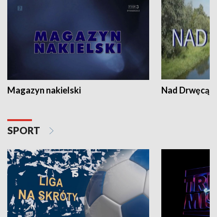
Magazyn nakielski
Nad Drwęcą
SPORT