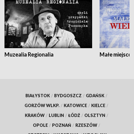
Muzealia Regionalia
Małe miejscow
BIAŁYSTOK
/
BYDGOSZCZ
/
GDAŃSK
/
GORZÓW WLKP.
/
KATOWICE
/
KIELCE
/
KRAKÓW
/
LUBLIN
/
ŁÓDŹ
/
OLSZTYN
/
OPOLE
/
POZNAŃ
/
RZESZÓW
/