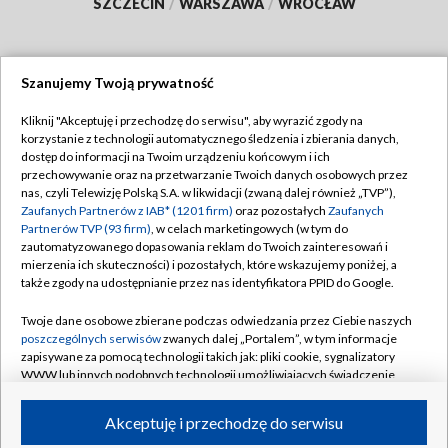
SZCZECIN
/
WARSZAWA
/
WROCŁAW
Szanujemy Twoją prywatność
Dołącz do nas:
Kliknij "Akceptuję i przechodzę do serwisu", aby wyrazić zgody na
korzystanie z technologii automatycznego śledzenia i zbierania danych,
TVP
dostęp do informacji na Twoim urządzeniu końcowym i ich
Abonament TVP
przechowywanie oraz na przetwarzanie Twoich danych osobowych przez
Regulamin TVP
nas, czyli Telewizję Polską S.A. w likwidacji (zwaną dalej również „TVP”),
Emisja w TVP
Polityka prywatności
Zaufanych Partnerów z IAB* (1201 firm)
oraz pozostałych
Zaufanych
Partnerów TVP (93 firm)
, w celach marketingowych (w tym do
Centrum informacji TVP
Moje zgody
zautomatyzowanego dopasowania reklam do Twoich zainteresowań i
mierzenia ich skuteczności) i pozostałych, które wskazujemy poniżej, a
Naziemna Telewizja Cyfrowa
Pomoc
także zgody na udostępnianie przez nas identyfikatora PPID do Google.
Sklep TVP
Biuro reklamy
Twoje dane osobowe zbierane podczas odwiedzania przez Ciebie naszych
Rada Programowa
Kontakt
poszczególnych serwisów
zwanych dalej „Portalem”, w tym informacje
zapisywane za pomocą technologii takich jak: pliki cookie, sygnalizatory
System NOS
WWW lub innych podobnych technologii umożliwiających świadczenie
dopasowanych i bezpiecznych usług, personalizację treści oraz reklam,
Informacje o nadawcy
Kanały
udostępnianie funkcji mediów społecznościowych oraz analizowanie
Akceptuję i przechodzę do serwisu
ruchu w Internecie.
Program dla prasy