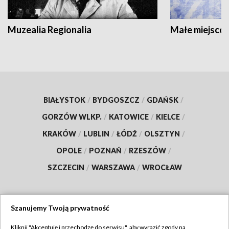
Muzealia Regionalia
Małe miejscow
BIAŁYSTOK
/
BYDGOSZCZ
/
GDAŃSK
/
GORZÓW WLKP.
/
KATOWICE
/
KIELCE
/
KRAKÓW
/
LUBLIN
/
ŁÓDŹ
/
OLSZTYN
/
OPOLE
/
POZNAŃ
/
RZESZÓW
/
SZCZECIN
/
WARSZAWA
/
WROCŁAW
Szanujemy Twoją prywatność
Dołącz do nas:
Kliknij "Akceptuję i przechodzę do serwisu", aby wyrazić zgody na