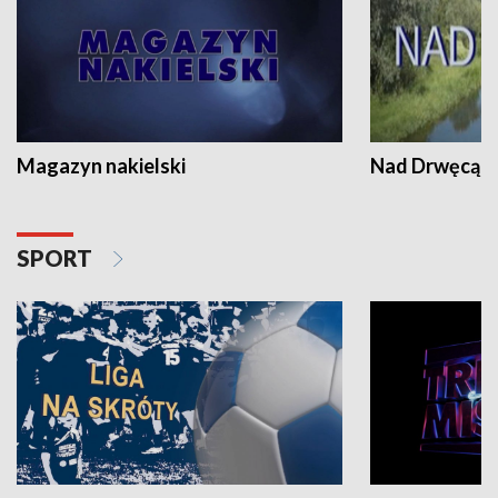
Magazyn nakielski
Nad Drwęcą
SPORT