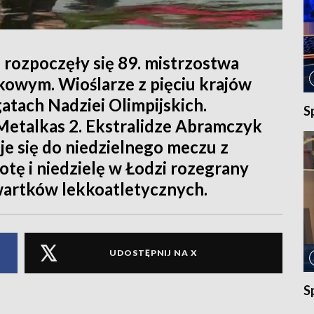
rozpoczęły się 89. mistrzostwa
akowym. Wioślarze z pięciu krajów
atach Nadziei Olimpijskich.
S
etalkas 2. Ekstralidze Abramczyk
e się do niedzielnego meczu z
ę i niedzielę w Łodzi rozegrany
wartków lekkoatletycznych.
UDOSTĘPNIJ NA X
S