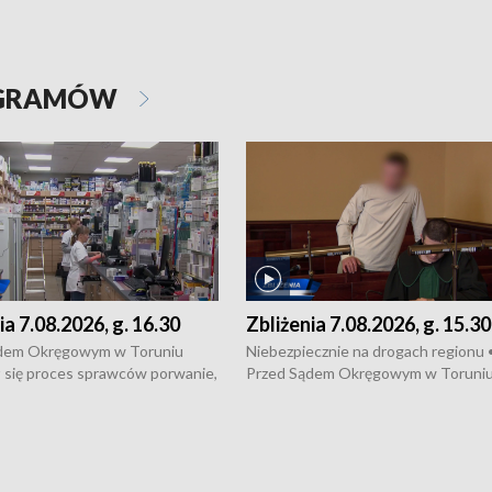
OGRAMÓW
ia 7.08.2026, g. 16.30
Zbliżenia 7.08.2026, g. 15.30
dem Okręgowym w Toruniu
Niebezpiecznie na drogach regionu 
 się proces sprawców porwanie,
Przed Sądem Okręgowym w Toruni
 tortur pod Grudziądzem • 3 mln
rozpoczął się proces sprawców por
 mogą wynosić straty po pożarze
pobicie i tortur pod Grudziądzem • 
Kossaka w Bydgoszczy •
o oszczędzanie wody • Ważne dla
cznie na drogach regionu •
rolników badania w Stacji Doświadcz
ąg sporu o pranie na bydgoskich
Oceny Odmian w Chrząstowie