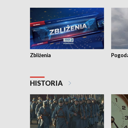
recept po spaleniu apteki w Bydgoszczy •
Kapuścis
Dalszy ciąg sąsiedzkiego sporu o
wywieszanie prania
Zbliżenia
Pogod
HISTORIA