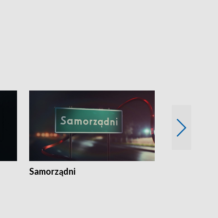
Samorządni
Wspólna sp