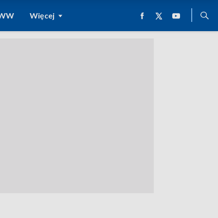
 WWW
Więcej