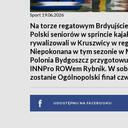
Sport 19.06.2026
Na torze regatowym Brdyujście 
Polski seniorów w sprincie kaj
rywalizowali w Kruszwicy w reg
Niepokonana w tym sezonie w M
Polonia Bydgoszcz przygotowuj
INNPro ROWem Rybnik. W sobot
zostanie Ogólnopolski finał cz
UDOSTĘPNIJ NA FACEBOOKU