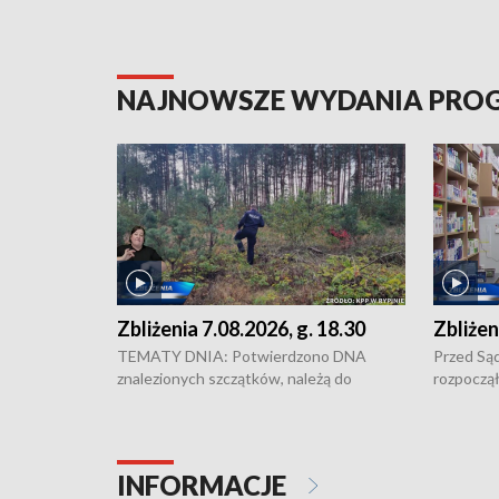
NAJNOWSZE WYDANIA PR
Zbliżenia 7.08.2026, g. 18.30
Zbliżen
TEMATY DNIA: Potwierdzono DNA
Przed Są
znalezionych szczątków, należą do
rozpoczął
zaginionej Jowity Zielińskiej • Tragiczny
pobicie i
finał prac serwisowych w studni w Solcu
zł - tyle
Kujawskim • Festiwal dziewięciu wzgórz
przy ul. 
w Chełmnie i Festiwal Wisły w kilku
Niebezpie
INFORMACJE
miastach regionu • Problem z realizacją
Dalszy ci