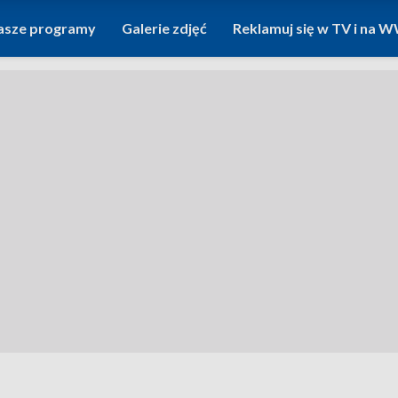
asze programy
Galerie zdjęć
Reklamuj się w TV i na