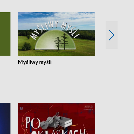
Myśliwy myśli
Spotkania z 