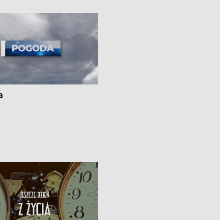
kach
a