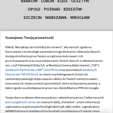
KRAKÓW
/
LUBLIN
/
ŁÓDŹ
/
OLSZTYN
/
OPOLE
/
POZNAŃ
/
RZESZÓW
/
SZCZECIN
/
WARSZAWA
/
WROCŁAW
Szanujemy Twoją prywatność
Dołącz do nas:
Kliknij "Akceptuję i przechodzę do serwisu", aby wyrazić zgody na
korzystanie z technologii automatycznego śledzenia i zbierania danych,
TVP
dostęp do informacji na Twoim urządzeniu końcowym i ich
Abonament TVP
przechowywanie oraz na przetwarzanie Twoich danych osobowych przez
Regulamin TVP
nas, czyli Telewizję Polską S.A. w likwidacji (zwaną dalej również „TVP”),
Emisja w TVP
Polityka prywatności
Zaufanych Partnerów z IAB* (1201 firm)
oraz pozostałych
Zaufanych
Partnerów TVP (93 firm)
, w celach marketingowych (w tym do
Centrum informacji TVP
Moje zgody
zautomatyzowanego dopasowania reklam do Twoich zainteresowań i
mierzenia ich skuteczności) i pozostałych, które wskazujemy poniżej, a
Naziemna Telewizja Cyfrowa
Pomoc
także zgody na udostępnianie przez nas identyfikatora PPID do Google.
Sklep TVP
Biuro reklamy
Twoje dane osobowe zbierane podczas odwiedzania przez Ciebie naszych
Rada Programowa
Kontakt
poszczególnych serwisów
zwanych dalej „Portalem”, w tym informacje
zapisywane za pomocą technologii takich jak: pliki cookie, sygnalizatory
System NOS
WWW lub innych podobnych technologii umożliwiających świadczenie