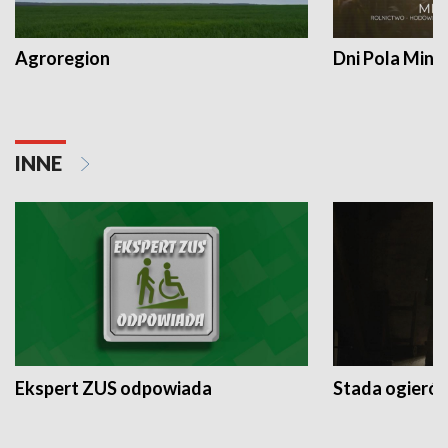
Agroregion
Dni Pola Min
INNE
Ekspert ZUS odpowiada
Stada ogieró