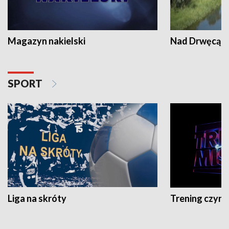
Magazyn nakielski
Nad Drwęcą
SPORT
Liga na skróty
Trening czyni 