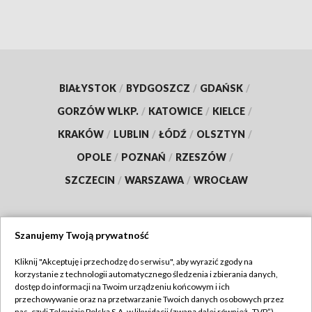
BIAŁYSTOK
/
BYDGOSZCZ
/
GDAŃSK
/
GORZÓW WLKP.
/
KATOWICE
/
KIELCE
/
KRAKÓW
/
LUBLIN
/
ŁÓDŹ
/
OLSZTYN
/
OPOLE
/
POZNAŃ
/
RZESZÓW
/
SZCZECIN
/
WARSZAWA
/
WROCŁAW
Szanujemy Twoją prywatność
Dołącz do nas:
Kliknij "Akceptuję i przechodzę do serwisu", aby wyrazić zgody na
korzystanie z technologii automatycznego śledzenia i zbierania danych,
TVP
dostęp do informacji na Twoim urządzeniu końcowym i ich
Abonament TVP
przechowywanie oraz na przetwarzanie Twoich danych osobowych przez
Regulamin TVP
nas, czyli Telewizję Polską S.A. w likwidacji (zwaną dalej również „TVP”),