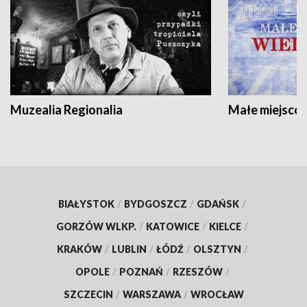
Muzealia Regionalia
Małe miejscow
BIAŁYSTOK
/
BYDGOSZCZ
/
GDAŃSK
/
GORZÓW WLKP.
/
KATOWICE
/
KIELCE
/
KRAKÓW
/
LUBLIN
/
ŁÓDŹ
/
OLSZTYN
/
OPOLE
/
POZNAŃ
/
RZESZÓW
/
SZCZECIN
/
WARSZAWA
/
WROCŁAW