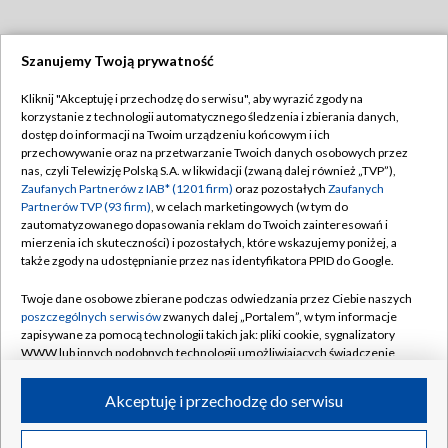
Szanujemy Twoją prywatność
Dołącz do nas:
Kliknij "Akceptuję i przechodzę do serwisu", aby wyrazić zgody na
korzystanie z technologii automatycznego śledzenia i zbierania danych,
TVP
dostęp do informacji na Twoim urządzeniu końcowym i ich
Abonament TVP
przechowywanie oraz na przetwarzanie Twoich danych osobowych przez
Regulamin TVP
nas, czyli Telewizję Polską S.A. w likwidacji (zwaną dalej również „TVP”),
Emisja w TVP
Polityka prywatności
Zaufanych Partnerów z IAB* (1201 firm)
oraz pozostałych
Zaufanych
Partnerów TVP (93 firm)
, w celach marketingowych (w tym do
Centrum informacji TVP
Moje zgody
zautomatyzowanego dopasowania reklam do Twoich zainteresowań i
mierzenia ich skuteczności) i pozostałych, które wskazujemy poniżej, a
Naziemna Telewizja Cyfrowa
Pomoc
także zgody na udostępnianie przez nas identyfikatora PPID do Google.
Sklep TVP
Biuro reklamy
Twoje dane osobowe zbierane podczas odwiedzania przez Ciebie naszych
Rada Programowa
Kontakt
poszczególnych serwisów
zwanych dalej „Portalem”, w tym informacje
zapisywane za pomocą technologii takich jak: pliki cookie, sygnalizatory
System NOS
WWW lub innych podobnych technologii umożliwiających świadczenie
dopasowanych i bezpiecznych usług, personalizację treści oraz reklam,
Informacje o nadawcy
Kanały
udostępnianie funkcji mediów społecznościowych oraz analizowanie
Akceptuję i przechodzę do serwisu
ruchu w Internecie.
Program dla prasy
©2026 Telewizja Polska S.A. w likwidacji
Biuro Reklamy
Twoje dane osobowe zbierane podczas odwiedzania przez Ciebie