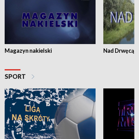
Magazyn nakielski
Nad Drwęcą
SPORT