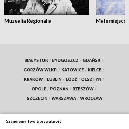
Muzealia Regionalia
Małe miejscow
BIAŁYSTOK
/
BYDGOSZCZ
/
GDAŃSK
/
GORZÓW WLKP.
/
KATOWICE
/
KIELCE
/
KRAKÓW
/
LUBLIN
/
ŁÓDŹ
/
OLSZTYN
/
OPOLE
/
POZNAŃ
/
RZESZÓW
/
SZCZECIN
/
WARSZAWA
/
WROCŁAW
Szanujemy Twoją prywatność
Dołącz do nas: