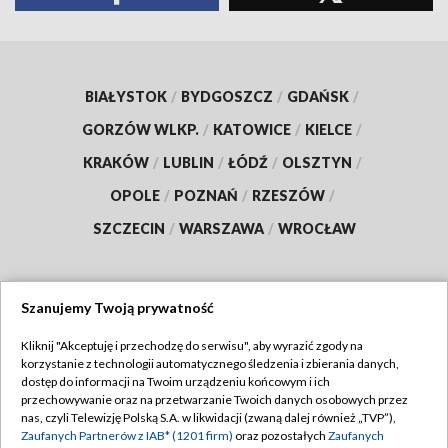
BIAŁYSTOK
/
BYDGOSZCZ
/
GDAŃSK
/
GORZÓW WLKP.
/
KATOWICE
/
KIELCE
/
KRAKÓW
/
LUBLIN
/
ŁÓDŹ
/
OLSZTYN
/
OPOLE
/
POZNAŃ
/
RZESZÓW
/
SZCZECIN
/
WARSZAWA
/
WROCŁAW
Szanujemy Twoją prywatność
Dołącz do nas:
Kliknij "Akceptuję i przechodzę do serwisu", aby wyrazić zgody na
korzystanie z technologii automatycznego śledzenia i zbierania danych,
TVP
dostęp do informacji na Twoim urządzeniu końcowym i ich
Abonament TVP
przechowywanie oraz na przetwarzanie Twoich danych osobowych przez
Regulamin TVP
nas, czyli Telewizję Polską S.A. w likwidacji (zwaną dalej również „TVP”),
Emisja w TVP
Polityka prywatności
Zaufanych Partnerów z IAB* (1201 firm)
oraz pozostałych
Zaufanych