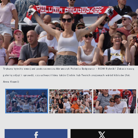
Trybuny tętniły emocjami podczas meczu Abramczyk Polonia Bydgoszcz – ROW Rybnik! Zobacz naszą
galerię zdjęć i sprawdź, czy uchwyciliśmy także Ciebie lub Twoich znajomych wśród kibiców (fot.
Anna Kopeć)