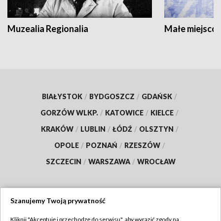
Muzealia Regionalia
Małe miejscow
BIAŁYSTOK
/
BYDGOSZCZ
/
GDAŃSK
/
GORZÓW WLKP.
/
KATOWICE
/
KIELCE
/
KRAKÓW
/
LUBLIN
/
ŁÓDŹ
/
OLSZTYN
/
OPOLE
/
POZNAŃ
/
RZESZÓW
/
SZCZECIN
/
WARSZAWA
/
WROCŁAW
Szanujemy Twoją prywatność
Dołącz do nas:
Kliknij "Akceptuję i przechodzę do serwisu", aby wyrazić zgody na