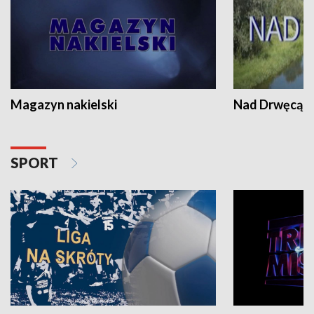
Magazyn nakielski
Nad Drwęcą
SPORT