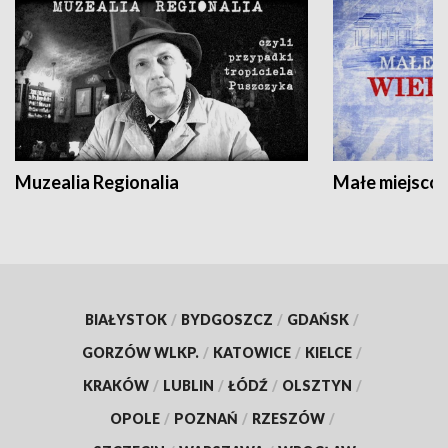
Muzealia Regionalia
Małe miejscow
BIAŁYSTOK
/
BYDGOSZCZ
/
GDAŃSK
/
GORZÓW WLKP.
/
KATOWICE
/
KIELCE
/
KRAKÓW
/
LUBLIN
/
ŁÓDŹ
/
OLSZTYN
/
OPOLE
/
POZNAŃ
/
RZESZÓW
/