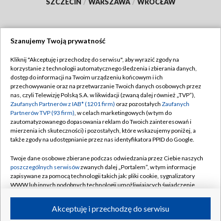
SZCZECIN
/
WARSZAWA
/
WROCŁAW
Szanujemy Twoją prywatność
Dołącz do nas:
Kliknij "Akceptuję i przechodzę do serwisu", aby wyrazić zgody na
korzystanie z technologii automatycznego śledzenia i zbierania danych,
TVP
dostęp do informacji na Twoim urządzeniu końcowym i ich
Abonament TVP
przechowywanie oraz na przetwarzanie Twoich danych osobowych przez
Regulamin TVP
nas, czyli Telewizję Polską S.A. w likwidacji (zwaną dalej również „TVP”),
Emisja w TVP
Polityka prywatności
Zaufanych Partnerów z IAB* (1201 firm)
oraz pozostałych
Zaufanych
Partnerów TVP (93 firm)
, w celach marketingowych (w tym do
Centrum informacji TVP
Moje zgody
zautomatyzowanego dopasowania reklam do Twoich zainteresowań i
mierzenia ich skuteczności) i pozostałych, które wskazujemy poniżej, a
Naziemna Telewizja Cyfrowa
Pomoc
także zgody na udostępnianie przez nas identyfikatora PPID do Google.
Sklep TVP
Biuro reklamy
Twoje dane osobowe zbierane podczas odwiedzania przez Ciebie naszych
Rada Programowa
Kontakt
poszczególnych serwisów
zwanych dalej „Portalem”, w tym informacje
zapisywane za pomocą technologii takich jak: pliki cookie, sygnalizatory
System NOS
WWW lub innych podobnych technologii umożliwiających świadczenie
dopasowanych i bezpiecznych usług, personalizację treści oraz reklam,
Informacje o nadawcy
Kanały
udostępnianie funkcji mediów społecznościowych oraz analizowanie
Akceptuję i przechodzę do serwisu
ruchu w Internecie.
Program dla prasy