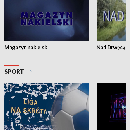
Magazyn nakielski
Nad Drwęcą
SPORT