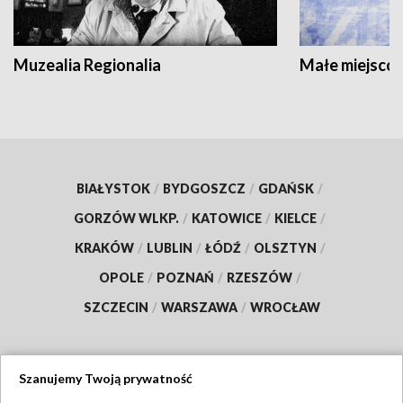
Muzealia Regionalia
Małe miejscow
BIAŁYSTOK
/
BYDGOSZCZ
/
GDAŃSK
/
GORZÓW WLKP.
/
KATOWICE
/
KIELCE
/
KRAKÓW
/
LUBLIN
/
ŁÓDŹ
/
OLSZTYN
/
OPOLE
/
POZNAŃ
/
RZESZÓW
/
SZCZECIN
/
WARSZAWA
/
WROCŁAW
Szanujemy Twoją prywatność
Dołącz do nas: