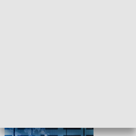
WYPOCZYNEK I REKREACJA
Studio lato
GOSPODARKA