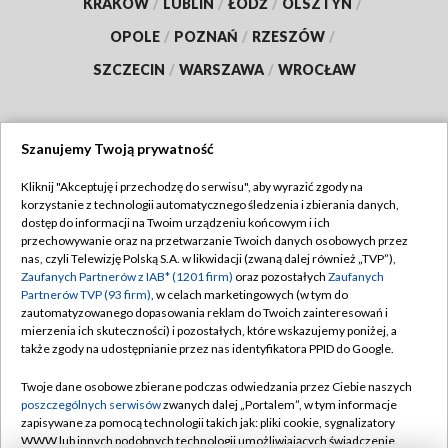
KRAKÓW
/
LUBLIN
/
ŁÓDŹ
/
OLSZTYN
/
OPOLE
/
POZNAŃ
/
RZESZÓW
/
SZCZECIN
/
WARSZAWA
/
WROCŁAW
Szanujemy Twoją prywatność
Dołącz do nas:
Kliknij "Akceptuję i przechodzę do serwisu", aby wyrazić zgody na
korzystanie z technologii automatycznego śledzenia i zbierania danych,
TVP
dostęp do informacji na Twoim urządzeniu końcowym i ich
Abonament TVP
przechowywanie oraz na przetwarzanie Twoich danych osobowych przez
Regulamin TVP
nas, czyli Telewizję Polską S.A. w likwidacji (zwaną dalej również „TVP”),
Emisja w TVP
Polityka prywatności
Zaufanych Partnerów z IAB* (1201 firm)
oraz pozostałych
Zaufanych
Partnerów TVP (93 firm)
, w celach marketingowych (w tym do
Centrum informacji TVP
Moje zgody
zautomatyzowanego dopasowania reklam do Twoich zainteresowań i
mierzenia ich skuteczności) i pozostałych, które wskazujemy poniżej, a
Naziemna Telewizja Cyfrowa
Pomoc
także zgody na udostępnianie przez nas identyfikatora PPID do Google.
Sklep TVP
Biuro reklamy
Twoje dane osobowe zbierane podczas odwiedzania przez Ciebie naszych
Rada Programowa
Kontakt
poszczególnych serwisów
zwanych dalej „Portalem”, w tym informacje
zapisywane za pomocą technologii takich jak: pliki cookie, sygnalizatory
System NOS
WWW lub innych podobnych technologii umożliwiających świadczenie