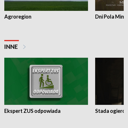
Agroregion
Dni Pola Min
INNE
Ekspert ZUS odpowiada
Stada ogieró