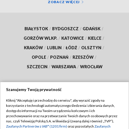
ZOBACZ WIĘCEJ
BIAŁYSTOK
/
BYDGOSZCZ
/
GDAŃSK
/
GORZÓW WLKP.
/
KATOWICE
/
KIELCE
/
KRAKÓW
/
LUBLIN
/
ŁÓDŹ
/
OLSZTYN
/
OPOLE
/
POZNAŃ
/
RZESZÓW
/
SZCZECIN
/
WARSZAWA
/
WROCŁAW
Szanujemy Twoją prywatność
Dołącz do nas:
Kliknij "Akceptuję i przechodzę do serwisu", aby wyrazić zgody na
korzystanie z technologii automatycznego śledzenia i zbierania danych,
TVP
dostęp do informacji na Twoim urządzeniu końcowym i ich
Abonament TVP
przechowywanie oraz na przetwarzanie Twoich danych osobowych przez
Regulamin TVP
nas, czyli Telewizję Polską S.A. w likwidacji (zwaną dalej również „TVP”),
Emisja w TVP
Polityka prywatności
Zaufanych Partnerów z IAB* (1201 firm)
oraz pozostałych
Zaufanych