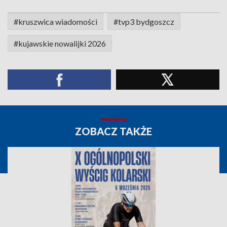
#kruszwica wiadomości
#tvp3 bydgoszcz
#kujawskie nowalijki 2026
ZOBACZ TAKŻE