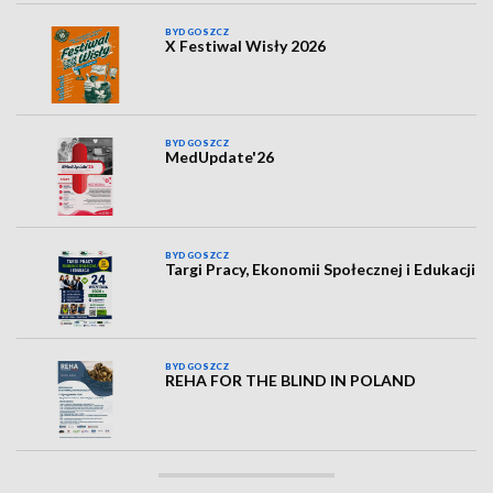
BYDGOSZCZ
X Festiwal Wisły 2026
BYDGOSZCZ
MedUpdate'26
BYDGOSZCZ
Targi Pracy, Ekonomii Społecznej i Edukacji
BYDGOSZCZ
REHA FOR THE BLIND IN POLAND