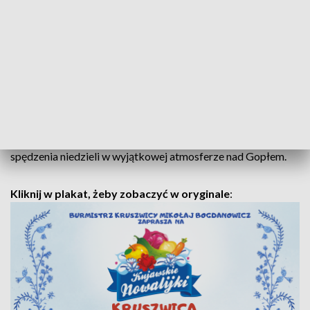
żywności regionalnej, rękodzielnicy i twórcy ludowi z całej
Polski. Na odwiedzających czekać będą regionalne specjały,
miody, sery, przetwory, pieczywo oraz wiele innych
produktów przygotowanych przez lokalnych i krajowych
wystawców.
Kujawskie Nowalijki to wydarzenie, które łączy tradycję,
smak, muzykę i dobrą zabawę. Organizatorzy zapraszają
wszystkich mieszkańców oraz gości do wspólnego
spędzenia niedzieli w wyjątkowej atmosferze nad Gopłem.
Kliknij w plakat, żeby zobaczyć w oryginale
: