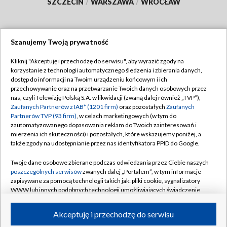
SZCZECIN
/
WARSZAWA
/
WROCŁAW
Szanujemy Twoją prywatność
Dołącz do nas:
Kliknij "Akceptuję i przechodzę do serwisu", aby wyrazić zgody na
korzystanie z technologii automatycznego śledzenia i zbierania danych,
TVP
dostęp do informacji na Twoim urządzeniu końcowym i ich
Abonament TVP
przechowywanie oraz na przetwarzanie Twoich danych osobowych przez
Regulamin TVP
nas, czyli Telewizję Polską S.A. w likwidacji (zwaną dalej również „TVP”),
Emisja w TVP
Polityka prywatności
Zaufanych Partnerów z IAB* (1201 firm)
oraz pozostałych
Zaufanych
Partnerów TVP (93 firm)
, w celach marketingowych (w tym do
Centrum informacji TVP
Moje zgody
zautomatyzowanego dopasowania reklam do Twoich zainteresowań i
mierzenia ich skuteczności) i pozostałych, które wskazujemy poniżej, a
Naziemna Telewizja Cyfrowa
Pomoc
także zgody na udostępnianie przez nas identyfikatora PPID do Google.
Sklep TVP
Biuro reklamy
Twoje dane osobowe zbierane podczas odwiedzania przez Ciebie naszych
Rada Programowa
Kontakt
poszczególnych serwisów
zwanych dalej „Portalem”, w tym informacje
zapisywane za pomocą technologii takich jak: pliki cookie, sygnalizatory
System NOS
WWW lub innych podobnych technologii umożliwiających świadczenie
dopasowanych i bezpiecznych usług, personalizację treści oraz reklam,
Informacje o nadawcy
Kanały
udostępnianie funkcji mediów społecznościowych oraz analizowanie
Akceptuję i przechodzę do serwisu
ruchu w Internecie.
Program dla prasy