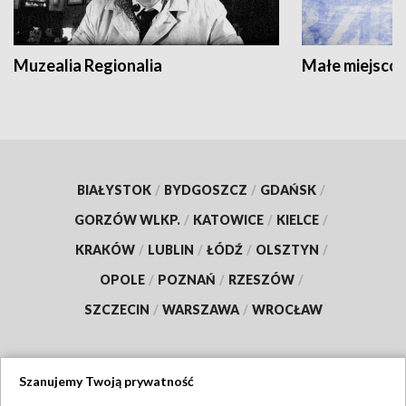
Muzealia Regionalia
Małe miejscow
BIAŁYSTOK
/
BYDGOSZCZ
/
GDAŃSK
/
GORZÓW WLKP.
/
KATOWICE
/
KIELCE
/
KRAKÓW
/
LUBLIN
/
ŁÓDŹ
/
OLSZTYN
/
OPOLE
/
POZNAŃ
/
RZESZÓW
/
SZCZECIN
/
WARSZAWA
/
WROCŁAW
Szanujemy Twoją prywatność
Dołącz do nas: