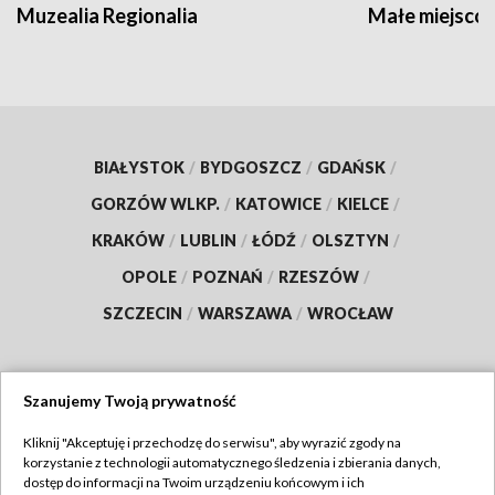
Muzealia Regionalia
Małe miejscow
BIAŁYSTOK
/
BYDGOSZCZ
/
GDAŃSK
/
GORZÓW WLKP.
/
KATOWICE
/
KIELCE
/
KRAKÓW
/
LUBLIN
/
ŁÓDŹ
/
OLSZTYN
/
OPOLE
/
POZNAŃ
/
RZESZÓW
/
SZCZECIN
/
WARSZAWA
/
WROCŁAW
Szanujemy Twoją prywatność
Dołącz do nas:
Kliknij "Akceptuję i przechodzę do serwisu", aby wyrazić zgody na
korzystanie z technologii automatycznego śledzenia i zbierania danych,
TVP
dostęp do informacji na Twoim urządzeniu końcowym i ich