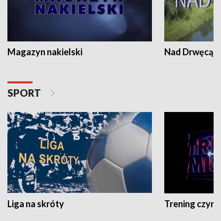
Magazyn nakielski
Nad Drwęcą
SPORT
Liga na skróty
Trening czyni 