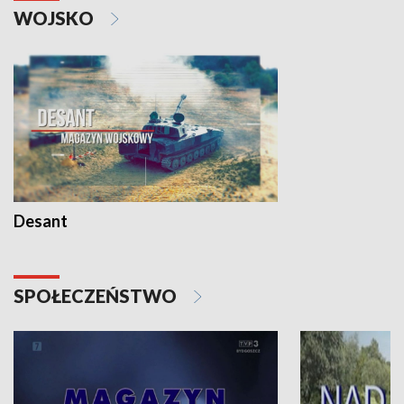
WOJSKO
Desant
SPOŁECZEŃSTWO