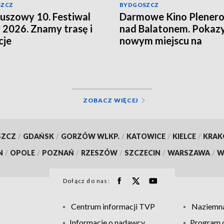
SZCZ
BYDGOSZCZ
euszowy 10. Festiwal
Darmowe Kino Plener
 2026. Znamy trasę i
nad Balatonem. Pokaz
cje
nowym miejscu na
bydgoskich Bartodziej
ZOBACZ WIĘCEJ
SZCZ
/
GDAŃSK
/
GORZÓW WLKP.
/
KATOWICE
/
KIELCE
/
KRA
N
/
OPOLE
/
POZNAŃ
/
RZESZÓW
/
SZCZECIN
/
WARSZAWA
/
W
Dołącz do nas:
Centrum informacji TVP
Naziemna
Informacje o nadawcy
Program d