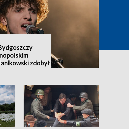
Bydgoszczy
nopolskim
Manikowski zdobył