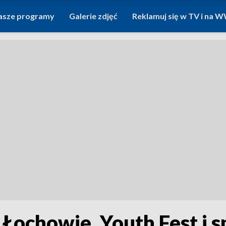
asze programy
Galerie zdjęć
Reklamuj się w TV i na
 Łochowie. Youth Fest i s