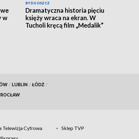
BYDGOSZCZ
owe
Dramatyczna historia pięciu
y w
księży wraca na ekran. W
Tucholi kręcą film „Medalik”
ach
KÓW
/
LUBLIN
/
ŁÓDŹ
/
ROCŁAW
 Telewizja Cyfrowa
Sklep TVP
la prasy