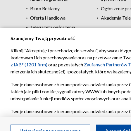
Biuro Reklamy
Ogłoszenie pr
Oferta Handlowa
Akademia Tele
Telegazeta ogłoszenia
Szanujemy Twoją prywatność
Regulamin TVP
Kliknij "Akceptuję i przechodzę do serwisu", aby wyrazić zg
końcowym i ich przechowywanie oraz na przetwarzanie Twoich
z IAB* (1201 firm)
oraz pozostałych
Zaufanych Partnerów T
mierzenia ich skuteczności) i pozostałych, które wskazujemy
Twoje dane osobowe zbierane podczas odwiedzania przez 
takich jak: pliki cookie, sygnalizatory WWW lub innych pod
udostępnianie funkcji mediów społecznościowych oraz anali
Twoje dane osobowe zbierane podczas odwiedzania przez 
plików cookie, informacje o Twoich wyszukiwaniach w serwi
Partnerów TVP
dla realizacji następujących celów i funkc