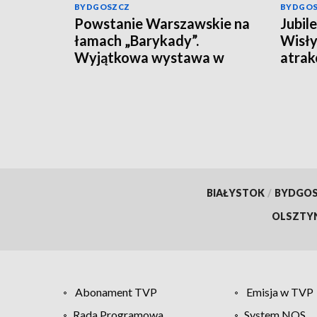
BYDGOSZCZ
BYDGO
Powstanie Warszawskie na
Jubil
łamach „Barykady”.
Wisły
Wyjątkowa wystawa w
atrak
Toruniu
BIAŁYSTOK
/
BYDGO
OLSZTY
Abonament TVP
Emisja w TVP
Rada Programowa
System NOS