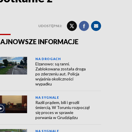
UDOSTĘPNIJ:
AJNOWSZE INFORMACJE
NA DROGACH
Elzanowo: są ranni.
Zablokowana została droga
po zderzeniu aut. Policja
wyjaśnia okoliczności
wypadku
NA SYGNALE
Razili prądem, bili i grozili
śmiercią. W Toruniu rozpoczął
się proces w sprawie
porwania w Grudziądzu
NA SYGNALE