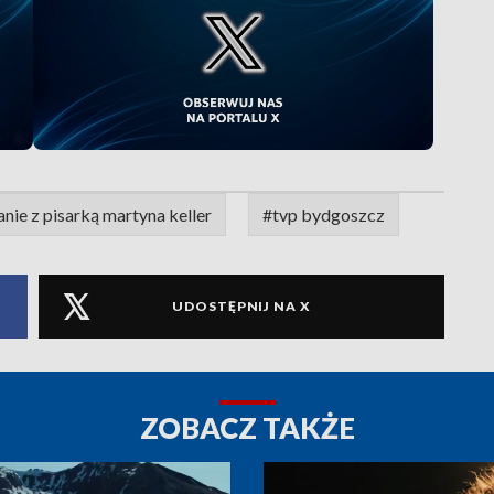
nie z pisarką martyna keller
#tvp bydgoszcz
UDOSTĘPNIJ NA X
ZOBACZ TAKŻE