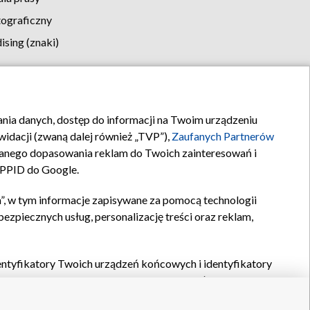
tograficzny
sing (znaki)
klamy
Kontakt
rania danych, dostęp do informacji na Twoim urządzeniu
idacji (zwaną dalej również „TVP”),
Zaufanych Partnerów
anego dopasowania reklam do Twoich zainteresowań i
a PPID do Google.
”, w tym informacje zapisywane za pomocą technologii
zpiecznych usług, personalizację treści oraz reklam,
identyfikatory Twoich urządzeń końcowych i identyfikatory
P,
Zaufanych Partnerów z IAB
oraz pozostałych
Zaufanych
 wyboru podstawowych reklam, wyboru spersonalizowanych