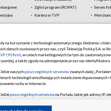
zetargowe
Zgłoś program (ROPAT)
Serwis fo
wizyjna
Kariera w TVP
Merchandi
Polityka prywatności
Moje zgody
Pomoc
Biuro re
ody na korzystanie z technologii automatycznego śledzenia i zbie
 danych osobowych przez nas, czyli Telewizję Polską S.A. w likw
VP (93 firm)
, w celach marketingowych (w tym do zautomatyzow
 poniżej, a także zgody na udostępnianie przez nas identyfikator
Ciebie naszych
poszczególnych serwisów
zwanych dalej „Portalem
obnych technologii umożliwiających świadczenie dopasowanych i be
zowanie ruchu w Internecie.
Ciebie
poszczególnych serwisów
na Portalu, takie jak adresy IP, 
sach Portalu czy historia odwiedzin będą przetwarzane przez TV
ji: przechowywania informacji na urządzeniu lub dostęp do nich,
©2026 Telewizja Polska S.A. w likwidacji