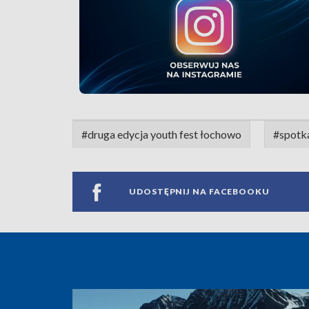
#druga edycja youth fest łochowo
#spotka
UDOSTĘPNIJ NA FACEBOOKU