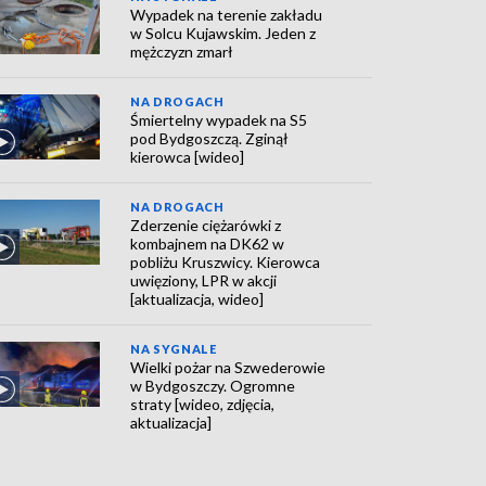
Wypadek na terenie zakładu
w Solcu Kujawskim. Jeden z
mężczyzn zmarł
NA DROGACH
Śmiertelny wypadek na S5
pod Bydgoszczą. Zginął
kierowca [wideo]
NA DROGACH
Zderzenie ciężarówki z
kombajnem na DK62 w
pobliżu Kruszwicy. Kierowca
uwięziony, LPR w akcji
[aktualizacja, wideo]
NA SYGNALE
Wielki pożar na Szwederowie
w Bydgoszczy. Ogromne
straty [wideo, zdjęcia,
aktualizacja]