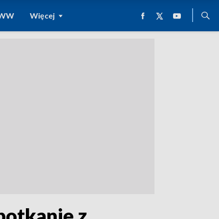
 WWW
Więcej
potkanie z