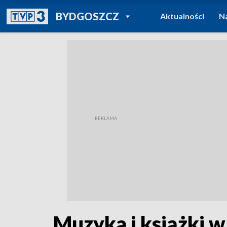
POWRÓT DO
BYDGOSZCZ
Aktualności
N
TVP REGIONY
Muzyka i książki w