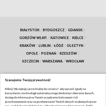
BIAŁYSTOK
/
BYDGOSZCZ
/
GDAŃSK
/
GORZÓW WLKP.
/
KATOWICE
/
KIELCE
/
KRAKÓW
/
LUBLIN
/
ŁÓDŹ
/
OLSZTYN
/
OPOLE
/
POZNAŃ
/
RZESZÓW
/
SZCZECIN
/
WARSZAWA
/
WROCŁAW
Szanujemy Twoją prywatność
Dołącz do nas:
Kliknij "Akceptuję i przechodzę do serwisu", aby wyrazić zgody na
korzystanie z technologii automatycznego śledzenia i zbierania danych,
TVP
dostęp do informacji na Twoim urządzeniu końcowym i ich
Abonament TVP
przechowywanie oraz na przetwarzanie Twoich danych osobowych przez
Regulamin TVP
nas, czyli Telewizję Polską S.A. w likwidacji (zwaną dalej również „TVP”),