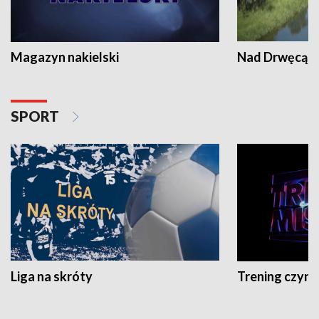
Magazyn nakielski
Nad Drwęcą
SPORT
Liga na skróty
Trening czyni 