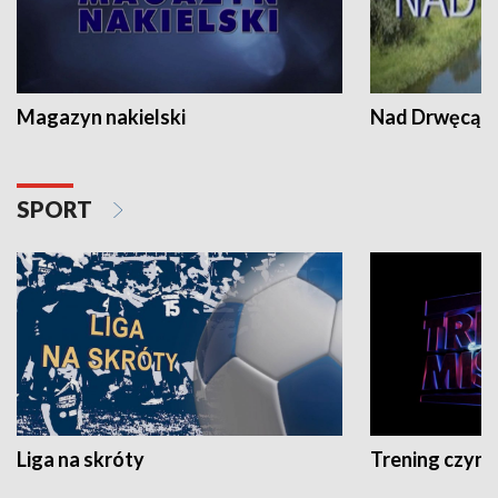
Magazyn nakielski
Nad Drwęcą
SPORT
Liga na skróty
Trening czyni 