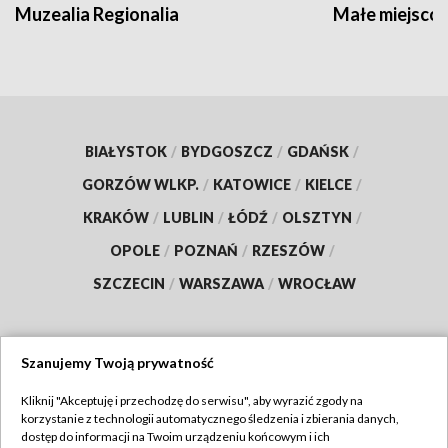
Muzealia Regionalia
Małe miejscow
BIAŁYSTOK
/
BYDGOSZCZ
/
GDAŃSK
/
GORZÓW WLKP.
/
KATOWICE
/
KIELCE
/
KRAKÓW
/
LUBLIN
/
ŁÓDŹ
/
OLSZTYN
/
OPOLE
/
POZNAŃ
/
RZESZÓW
/
SZCZECIN
/
WARSZAWA
/
WROCŁAW
Szanujemy Twoją prywatność
Dołącz do nas:
Kliknij "Akceptuję i przechodzę do serwisu", aby wyrazić zgody na
korzystanie z technologii automatycznego śledzenia i zbierania danych,
TVP
dostęp do informacji na Twoim urządzeniu końcowym i ich