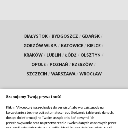
BIAŁYSTOK
/
BYDGOSZCZ
/
GDAŃSK
/
GORZÓW WLKP.
/
KATOWICE
/
KIELCE
/
KRAKÓW
/
LUBLIN
/
ŁÓDŹ
/
OLSZTYN
/
OPOLE
/
POZNAŃ
/
RZESZÓW
/
SZCZECIN
/
WARSZAWA
/
WROCŁAW
Szanujemy Twoją prywatność
Dołącz do nas:
Kliknij "Akceptuję i przechodzę do serwisu", aby wyrazić zgody na
korzystanie z technologii automatycznego śledzenia i zbierania danych,
TVP
dostęp do informacji na Twoim urządzeniu końcowym i ich
Abonament TVP
przechowywanie oraz na przetwarzanie Twoich danych osobowych przez
Regulamin TVP
nas, czyli Telewizję Polską S.A. w likwidacji (zwaną dalej również „TVP”),