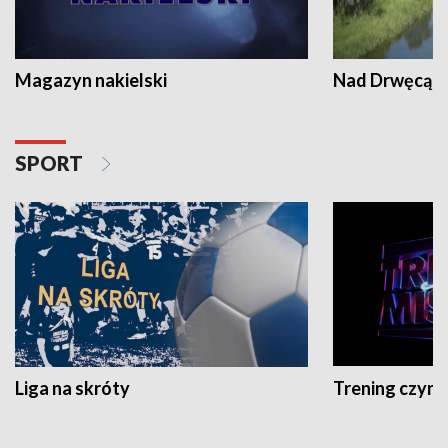
Magazyn nakielski
Nad Drwęcą
SPORT
Liga na skróty
Trening czyni 