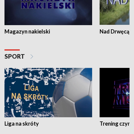
Magazyn nakielski
Nad Drwęcą
SPORT
Liga na skróty
Trening czyni 