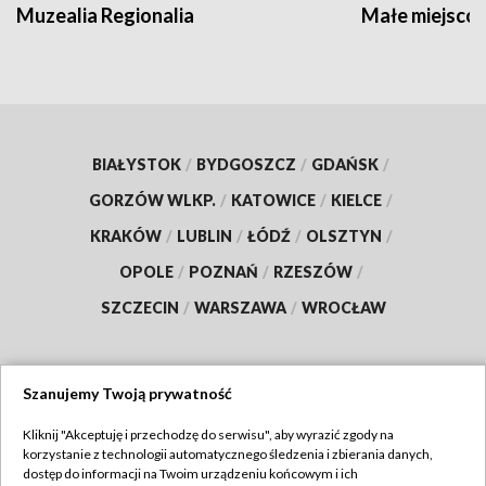
Muzealia Regionalia
Małe miejscow
BIAŁYSTOK
/
BYDGOSZCZ
/
GDAŃSK
/
GORZÓW WLKP.
/
KATOWICE
/
KIELCE
/
KRAKÓW
/
LUBLIN
/
ŁÓDŹ
/
OLSZTYN
/
OPOLE
/
POZNAŃ
/
RZESZÓW
/
SZCZECIN
/
WARSZAWA
/
WROCŁAW
Szanujemy Twoją prywatność
Dołącz do nas:
Kliknij "Akceptuję i przechodzę do serwisu", aby wyrazić zgody na
korzystanie z technologii automatycznego śledzenia i zbierania danych,
TVP
dostęp do informacji na Twoim urządzeniu końcowym i ich