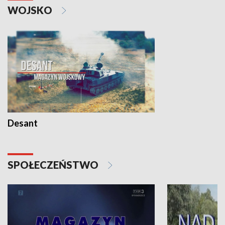
WOJSKO
Desant
SPOŁECZEŃSTWO