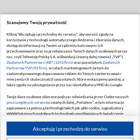
Szanujemy Twoją prywatność
Dołącz do nas:
Kliknij "Akceptuję i przechodzę do serwisu", aby wyrazić zgody na
korzystanie z technologii automatycznego śledzenia i zbierania danych,
TVP
dostęp do informacji na Twoim urządzeniu końcowym i ich
Abonament TVP
przechowywanie oraz na przetwarzanie Twoich danych osobowych przez
Regulamin TVP
nas, czyli Telewizję Polską S.A. w likwidacji (zwaną dalej również „TVP”),
Emisja w TVP
Polityka prywatności
Zaufanych Partnerów z IAB* (1201 firm)
oraz pozostałych
Zaufanych
Partnerów TVP (93 firm)
, w celach marketingowych (w tym do
Centrum informacji TVP
Moje zgody
zautomatyzowanego dopasowania reklam do Twoich zainteresowań i
mierzenia ich skuteczności) i pozostałych, które wskazujemy poniżej, a
Naziemna Telewizja Cyfrowa
Pomoc
także zgody na udostępnianie przez nas identyfikatora PPID do Google.
Sklep TVP
Biuro reklamy
Twoje dane osobowe zbierane podczas odwiedzania przez Ciebie naszych
Rada Programowa
Kontakt
poszczególnych serwisów
zwanych dalej „Portalem”, w tym informacje
zapisywane za pomocą technologii takich jak: pliki cookie, sygnalizatory
System NOS
WWW lub innych podobnych technologii umożliwiających świadczenie
dopasowanych i bezpiecznych usług, personalizację treści oraz reklam,
Informacje o nadawcy
Kanały
udostępnianie funkcji mediów społecznościowych oraz analizowanie
Akceptuję i przechodzę do serwisu
ruchu w Internecie.
Program dla prasy
©2026 Telewizja Polska S.A. w likwidacji