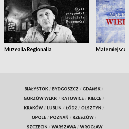
Muzealia Regionalia
Małe miejscow
BIAŁYSTOK
/
BYDGOSZCZ
/
GDAŃSK
/
GORZÓW WLKP.
/
KATOWICE
/
KIELCE
/
KRAKÓW
/
LUBLIN
/
ŁÓDŹ
/
OLSZTYN
/
OPOLE
/
POZNAŃ
/
RZESZÓW
/
SZCZECIN
/
WARSZAWA
/
WROCŁAW