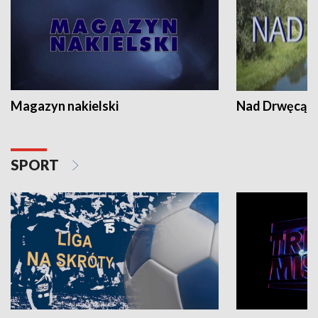
Magazyn nakielski
Nad Drwęcą
SPORT