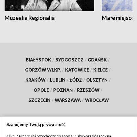
Muzealia Regionalia
Małe miejscow
BIAŁYSTOK
/
BYDGOSZCZ
/
GDAŃSK
/
GORZÓW WLKP.
/
KATOWICE
/
KIELCE
/
KRAKÓW
/
LUBLIN
/
ŁÓDŹ
/
OLSZTYN
/
OPOLE
/
POZNAŃ
/
RZESZÓW
/
SZCZECIN
/
WARSZAWA
/
WROCŁAW
Szanujemy Twoją prywatność
Dołącz do nas:
Kliknij "Akceptuję i przechodzę do serwisu", aby wyrazić zgody na